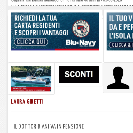
Sulla spiaggia di Marciana Marina prove di salvataggio e primo soccorso pe
Rotta Elba–Bali: il viaggio impossibile di Moira Lena Tassi approda al Mus
Il 9 e 11 agosto, due passeggiate alla scoperta di chiese, santi, antichi vigne
Danilo Casali, marinaio decorato dell’Elba e la straordinaria traversata con 
LAURA GIRETTI
IL DOTTOR BIANI VA IN PENSIONE