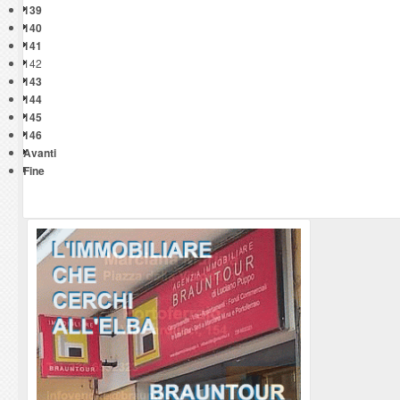
139
140
141
142
143
144
145
146
Avanti
Fine