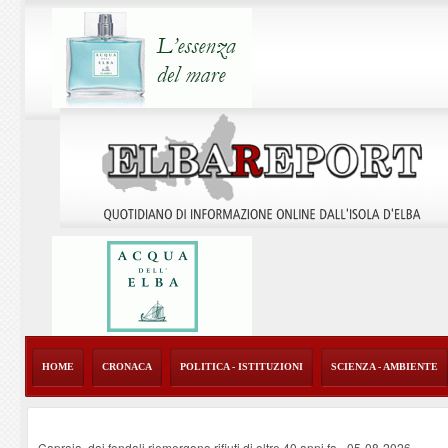
HOME
CRONACA
POLITICA - ISTITUZIONI
SCIENZA - AMBIENTE
Capraia, dai fondali riemergono rifiuti di oltre 40 anni fa
-
05-08-2026