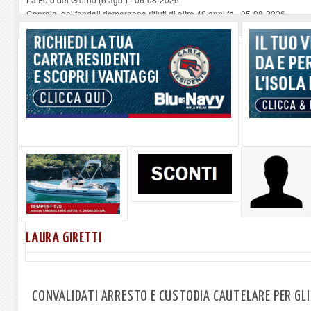
Capraia, dai fondali riemergono rifiuti di oltre 40 anni fa
-
05-08-2026
Sulla spiaggia di Marciana Marina prove di salvataggio e primo soccorso pe
Rotta Elba–Bali: il viaggio impossibile di Moira Lena Tassi approda al Mus
Il 9 e 11 agosto, due passeggiate alla scoperta di chiese, santi, antichi vigne
LAURA GIRETTI
CONVALIDATI ARRESTO E CUSTODIA CAUTELARE PER GLI