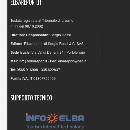
ELBAREPORT.IT
Testata registrata al Tribunale di Livorno
n. 11 del 08.10.2002
Direttore Responsabile
: Sergio Rossi
Editore
: Elbareport.it di Sergio Rossi & C. SAS
Sede legale
: Via Val di Denari, 34 - Portoferraio
Mail
:
info@elbareport.it
-
Pec
:
elbareport@pec.it
Tel
: 0565.916908 - 335.6228371
Partita IVA
: IT 01807760499
SUPPORTO
TECNICO