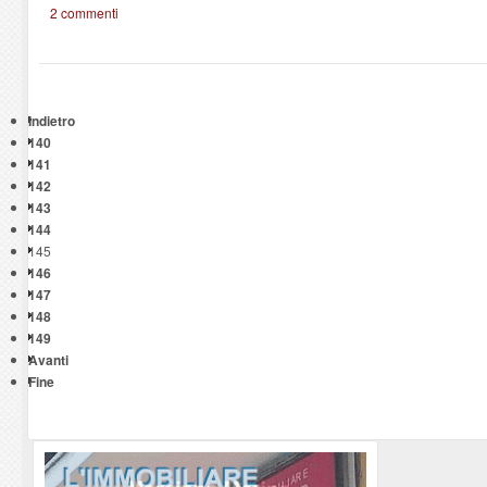
2 commenti
Indietro
140
141
142
143
144
145
146
147
148
149
Avanti
Fine