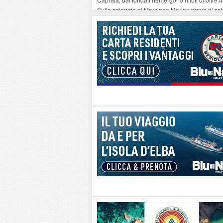
Sulla spiaggia di Marciana Marina prove di sal
Rotta Elba–Bali: il viaggio impossibile di Mo
Il 9 e 11 agosto, due passeggiate alla scoperta d
Danilo Casali, marinaio decorato dell’Elba e la