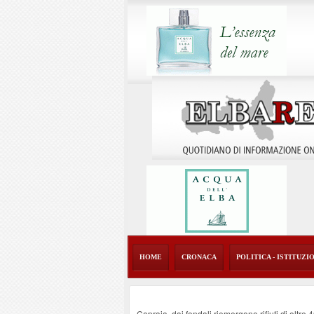
HOME
CRONACA
POLITICA - ISTITUZI
Capraia, dai fondali riemergono rifiuti di oltre 