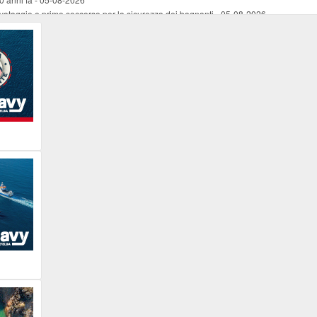
vataggio e primo soccorso per la sicurezza dei bagnanti
-
05-08-2026
ira Lena Tassi approda al Museo Bolano
-
05-08-2026
i chiese, santi, antichi vigneti e mulini
-
05-08-2026
 straordinaria traversata con la nave “Pietro Orseolo”
-
05-08-2026