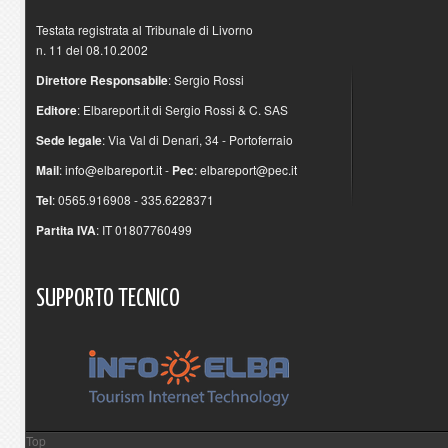
Testata registrata al Tribunale di Livorno
n. 11 del 08.10.2002
Direttore Responsabile
: Sergio Rossi
Editore
: Elbareport.it di Sergio Rossi & C. SAS
Sede legale
: Via Val di Denari, 34 - Portoferraio
Mail
:
info@elbareport.it
-
Pec
:
elbareport@pec.it
Tel
: 0565.916908 - 335.6228371
Partita IVA
: IT 01807760499
SUPPORTO
TECNICO
Top