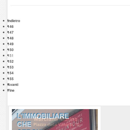
Indietro
146
147
148
149
150
151
152
153
154
155
Avanti
Fine