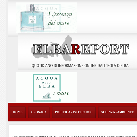
HOME
CRONACA
POLITICA - ISTITUZIONI
SCIENZA - AMBIENTE
Escursionista in difficoltà sul Monte Capanne: il soccorso nella notte con l'e