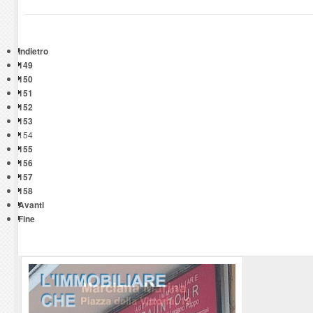
Indietro
149
150
151
152
153
154
155
156
157
158
Avanti
Fine