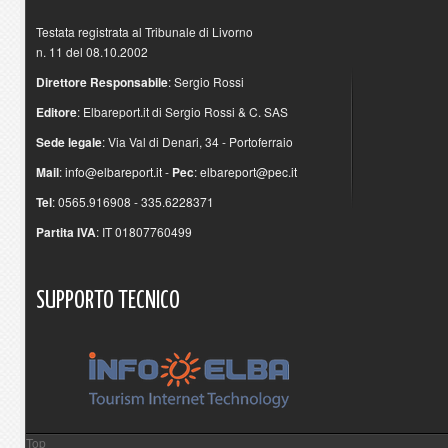
Testata registrata al Tribunale di Livorno
n. 11 del 08.10.2002
Direttore Responsabile
: Sergio Rossi
Editore
: Elbareport.it di Sergio Rossi & C. SAS
Sede legale
: Via Val di Denari, 34 - Portoferraio
Mail
:
info@elbareport.it
-
Pec
:
elbareport@pec.it
Tel
: 0565.916908 - 335.6228371
Partita IVA
: IT 01807760499
SUPPORTO
TECNICO
Top