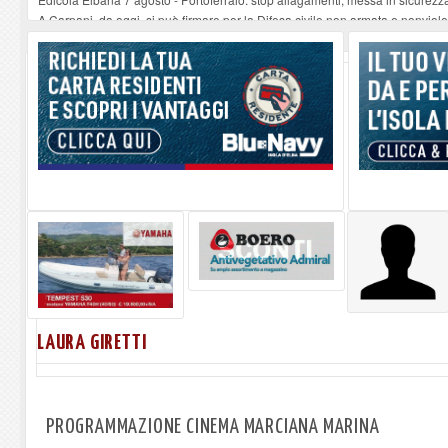
A Carpani, da oggi, si può firmare per la Difesa civile non armata e nonviol
Elba Open Water Race, il progetto cresce: Acqua dell'Elba, Locman e Blu Nav
Serata musicale all'Oratorio di Santo Stefano alle Trane
-
07-08-2026
Stasera a Procchio il Quiz Musicale
-
07-08-2026
LAURA GIRETTI
PROGRAMMAZIONE CINEMA MARCIANA MARINA