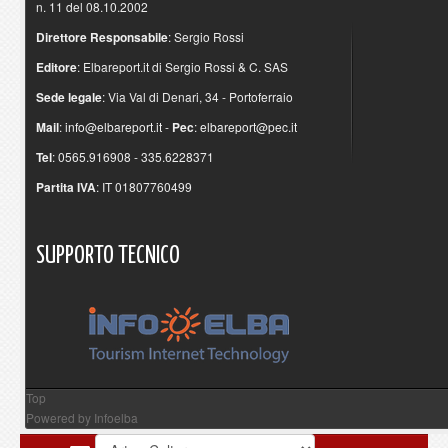
n. 11 del 08.10.2002
Direttore Responsabile
: Sergio Rossi
Editore
: Elbareport.it di Sergio Rossi & C. SAS
Sede legale
: Via Val di Denari, 34 - Portoferraio
Mail
:
info@elbareport.it
-
Pec
:
elbareport@pec.it
Tel
: 0565.916908 - 335.6228371
Partita IVA
: IT 01807760499
SUPPORTO
TECNICO
Top
Powered by
Infoelba