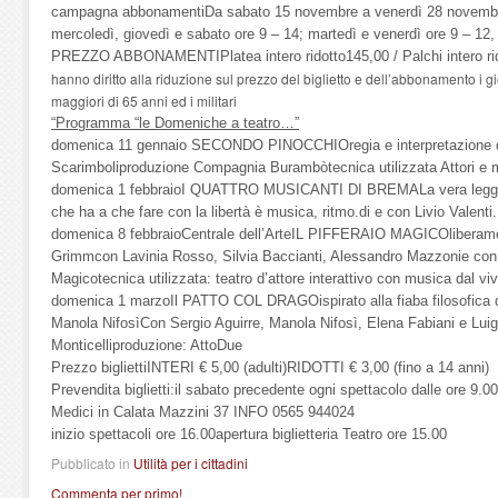
campagna abbonamentiDa sabato 15 novembre a venerdì 28 novembre 
mercoledì, giovedì e sabato ore 9 – 14; martedì e venerdì ore 9 – 12,
PREZZO ABBONAMENTIPlatea intero ridotto145,00 / Palchi intero ri
hanno diritto alla riduzione sul prezzo del biglietto e dell’abbonamento i gio
maggiori di 65 anni ed i militari
“Programma “le Domeniche a teatro…”
domenica 11 gennaio SECONDO PINOCCHIOregia e interpretazione di 
Scarimboliproduzione Compagnia Burambòtecnica utilizzata Attori e mu
domenica 1 febbraioI QUATTRO MUSICANTI DI BREMALa vera leggen
che ha a che fare con la libertà è musica, ritmo.di e con Livio Valenti
domenica 8 febbraioCentrale dell’ArteIL PIFFERAIO MAGICOliberamente
Grimmcon Lavinia Rosso, Silvia Baccianti, Alessandro Mazzonie con En
Magicotecnica utilizzata: teatro d’attore interattivo con musica dal viv
domenica 1 marzoIl PATTO COL DRAGOispirato alla fiaba filosofica d
Manola NifosìCon Sergio Aguirre, Manola Nifosì, Elena Fabiani e Lui
Monticelliproduzione: AttoDue
Prezzo bigliettiINTERI € 5,00 (adulti)RIDOTTI € 3,00 (fino a 14 anni)
Prevendita biglietti:il sabato precedente ogni spettacolo dalle ore 9.0
Medici in Calata Mazzini 37 INFO 0565 944024
inizio spettacoli ore 16.00apertura biglietteria Teatro ore 15.00
Pubblicato in
Utilità per i cittadini
Commenta per primo!