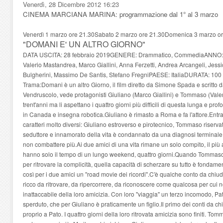
Venerdì, 28 Dicembre 2012 16:23
CINEMA MARCIANA MARINA: programmazione dal 1° al 3 marzo
Venerdì 1 marzo ore 21.30Sabato 2 marzo ore 21.30Domenica 3 marzo or
"DOMANI E' UN ALTRO GIORNO"
DATA USCITA: 28 febbraio 2019GENERE: Drammatico, CommediaANNO:
Valerio Mastandrea, Marco Giallini, Anna Ferzetti, Andrea Arcangeli, Jess
Bulgherini, Massimo De Santis, Stefano FregniPAESE: ItaliaDURATA: 100
Trama:Domani è un altro Giorno, il film diretto da Simone Spada e scritto
Vendruscolo, vede protagonisti Giuliano (Marco Giallini) e Tommaso (Vale
trent'anni ma li aspettano i quattro giorni più difficili di questa lunga e 
in Canada e insegna robotica.Giuliano è rimasto a Roma e fa l'attore.Ent
caratteri molto diversi: Giuliano estroverso e pirotecnico, Tommaso riservato 
seduttore e innamorato della vita è condannato da una diagnosi terminale 
non combattere più.Ai due amici di una vita rimane un solo compito, il più 
hanno solo il tempo di un lungo weekend, quattro giorni.Quando Tommas
per ritrovare la complicità, quella capacità di scherzare su tutto è fondament
così per i due amici un "road movie dei ricordi".C'è qualche conto da chiud
ricco da ritrovare, da ripercorrere, da riconoscere come qualcosa per cui ne
inattaccabile della loro amicizia. Con loro "viaggia" un terzo incomodo, P
sperduto, che per Giuliano è praticamente un figlio.Il primo dei conti da c
proprio a Pato. I quattro giorni della loro ritrovata amicizia sono finiti. To