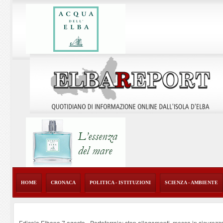
HOME
CRONACA
POLITICA - ISTITUZIONI
SCIENZA - AMBIENTE
Edicola Elbana 7 agosto - Portoferraio: stop allagamenti, messa in sicurezz