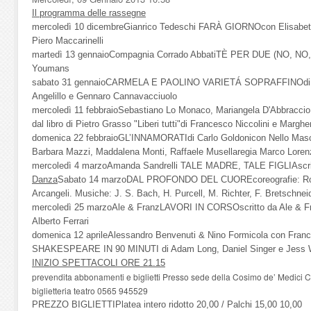
Il programma delle rassegne
mercoledì 10 dicembreGianrico Tedeschi FARÀ GIORNOcon Elisabetta 
Piero Maccarinelli
martedì 13 gennaioCompagnia Corrado AbbatiTÈ PER DUE (NO, NO,
Youmans
sabato 31 gennaioCARMELA E PAOLINO VARIETÁ SOPRAFFINOdi Jo
Angelillo e Gennaro Cannavacciuolo
mercoledì 11 febbraioSebastiano Lo Monaco, Mariangela D'Abbraccio, 
dal libro di Pietro Grasso "Liberi tutti"di Francesco Niccolini e Margh
domenica 22 febbraioGL’INNAMORATIdi Carlo Goldonicon Nello Mascia
Barbara Mazzi, Maddalena Monti, Raffaele Musellaregia Marco Loren
mercoledì 4 marzoAmanda Sandrelli TALE MADRE, TALE FIGLIAscritto
Danza
Sabato 14 marzoDAL PROFONDO DEL CUOREcoreografie: Robert
Arcangeli. Musiche: J. S. Bach, H. Purcell, M. Richter, F. Bretschne
mercoledì 25 marzoAle & FranzLAVORI IN CORSOscritto da Ale & Fr
Alberto Ferrari
domenica 12 aprileAlessandro Benvenuti & Nino Formicola con Fran
SHAKESPEARE IN 90 MINUTI di Adam Long, Daniel Singer e Jess Wi
INIZIO SPETTACOLI ORE 21.15
prevendita abbonamenti e biglietti Presso sede della Cosimo de’ Medici 
biglietteria teatro 0565 945529
PREZZO BIGLIETTIPlatea intero ridotto 20,00 / Palchi 15,00 10,00