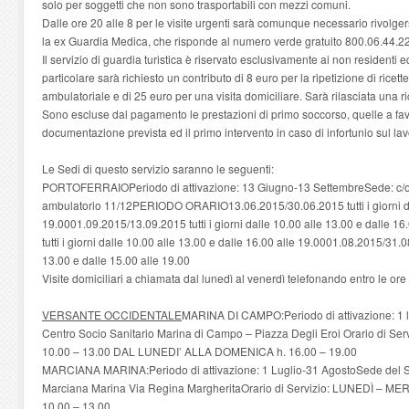
solo per soggetti che non sono trasportabili con mezzi comuni.
Dalle ore 20 alle 8 per le visite urgenti sarà comunque necessario rivolgersi
la ex Guardia Medica, che risponde al numero verde gratuito 800.06.44.22
Il servizio di guardia turistica è riservato esclusivamente ai non residenti 
particolare sarà richiesto un contributo di 8 euro per la ripetizione di ricett
ambulatoriale e di 25 euro per una visita domiciliare. Sarà rilasciata una 
Sono escluse dal pagamento le prestazioni di primo soccorso, quelle a favo
documentazione prevista ed il primo intervento in caso di infortunio sul lav
Le Sedi di questo servizio saranno le seguenti:
PORTOFERRAIOPeriodo di attivazione: 13 Giugno-13 SettembreSede: c/o O
ambulatorio 11/12PERIODO ORARIO13.06.2015/30.06.2015 tutti i giorni dal
19.0001.09.2015/13.09.2015 tutti i giorni dalle 10.00 alle 13.00 e dalle 1
tutti i giorni dalle 10.00 alle 13.00 e dalle 16.00 alle 19.0001.08.2015/31.08
13.00 e dalle 15.00 alle 19.00
Visite domiciliari a chiamata dal lunedì al venerdì telefonando entro le 
VERSANTE OCCIDENTALE
MARINA DI CAMPO:Periodo di attivazione: 1 lu
Centro Socio Sanitario Marina di Campo – Piazza Degli Eroi Orario di S
10.00 – 13.00 DAL LUNEDI’ ALLA DOMENICA h. 16.00 – 19.00
MARCIANA MARINA:Periodo di attivazione: 1 Luglio-31 AgostoSede del Ser
Marciana Marina Via Regina MargheritaOrario di Servizio: LUNEDÌ – 
10.00 – 13.00