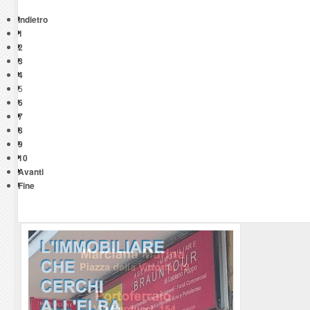
Indietro
1
2
3
4
5
6
7
8
9
10
Avanti
Fine