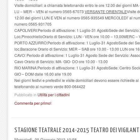
Visite domiciliari: a chiamata telefonando entro le ore 12.00 dei giorni M
LU – MER – VEN al numero 0565-67073
VERSANTE ORIENTALE
Visite d
12.00 dei giorni LUN E VEN al numero 0565-935549 MERCOLEDI’ al nu
numero 0565-931705
CAPOLIVERI:Periodo di attivazione: 1 Luglio-31 AgostoSede del Servizi
Loc.PinocchielloOrario di Servizio: LUN - VEN ore 10.00 – 13.00MERC – 
PORTO AZZURRO:Periodo di attivazione: 1 Luglio-31 AgostoSede del Serv
loc.Baracone Orario di Servizio: MER – SAB ore 10.00 - 13.00 LUN ore 16
CAVO: Periodo di attivazione: 1 Luglio-31 Agosto Sede del Servizio: Associ
Cavo Orario di Servizio: MA- GIO- DO ore 10.00 - 13.00
RIO MARINA:Periodo di attivazione: 1 Luglio-31 AgostoSede: Centro Socio
GIO – DOM dalle 16.00 alle 19.00
Nei giorni festivi e prefestivi le visite domiciliari devono essere richieste a
telefonando al numero verde 800-064422
Pubblicato in
Utilità per i cittadini
Commenta per primo!
STAGIONE TEATRALE 2014-2015 TEATRO DEI VIGILANT
Mercoledì, 09 Gennaio 2013 10:58