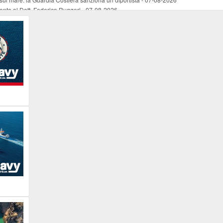
mento al Dott. Federico Ruggeri
-
07-08-2026
riaffiora una testimonianza del 1966
-
07-08-2026
ali
-
07-08-2026
vo piano dell'Autorità portuale regionale
-
07-08-2026