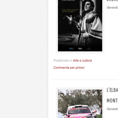
Venerdì
Pubblicato in
Arte e cultura
Commenta per primo!
L'ELB
MONT
Giovedì