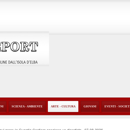
ONI
SCIENZA - AMBIENTE
ARTE - CULTURA
GIOVANI
EVENTI - SOCIE
o sul mare: la Guardia Costiera sanziona un diportista
-
07-08-2026