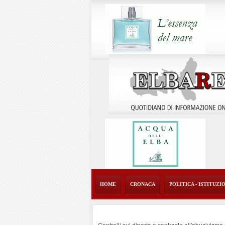
HOME
CRONACA
POLITICA - ISTITUZI
Controlli sul diporto e contrasto all'abusivism