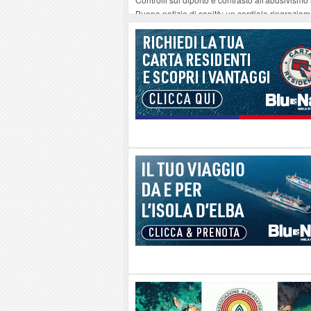
Buone notizie di sanità: un cordiale ringrazia
Altiero Spinelli e Ursula Hirschmann all'Elba: 
Capoliveri, potenziata la pulizia dei bordi strad
Marina di Campo tra i porti interessati dal nuo