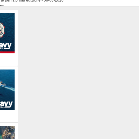
026
ucente
-
06-08-2026
 occasione del Santo Patrono
-
06-08-2026
programma della prima serata
-
06-08-2026