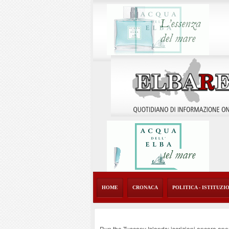
HOME
CRONACA
POLITICA - ISTITUZI
Run the Tuscany Islands: iscrizioni ancora ape