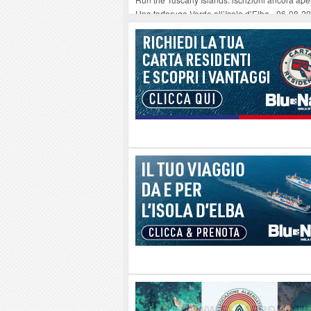
Una tartaruga Verde all’Isola d’Elba
-
06-08-2
Furgone in fiamme a Capoliveri, illeso il cond
Campo: chiusura della biblioteca comunale in
A Carpani si apre la Festa di Liberazione: il 