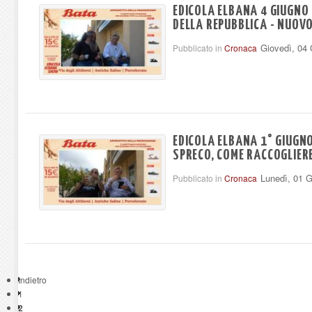
EDICOLA ELBANA 4 GIUGNO 
DELLA REPUBBLICA - NUOVO
Giovedì, 04
Pubblicato in
Cronaca
EDICOLA ELBANA 1° GIUGNO
SPRECO, COME RACCOGLIERE
Lunedì, 01 
Pubblicato in
Cronaca
Indietro
1
2