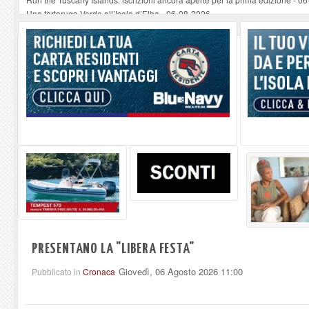
Una tartaruga Verde all’Isola d’Elba
-
06-08-2026
Furgone in fiamme a Capoliveri, illeso il conducente
-
06-08-2026
Campo: chiusura della biblioteca comunale in occasione del Santo Patrono
A Carpani si apre la Festa di Liberazione: il programma della prima serata
PRESENTANO LA "LIBERA FESTA"
Giovedì, 06 Agosto 2026 11:00
Pubblicato in
Cronaca