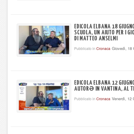
EDICOLA ELBANA 18 GIUGNO
SCUOLA, UN AIUTO PER I GI
DI MATTEO ANSELMI
Giovedì, 18
Pubblicato in
Cronaca
EDICOLA ELBANA 12 GIUGN
AUTORƏ IN VANTINA, AL T
Venerdì, 12
Pubblicato in
Cronaca