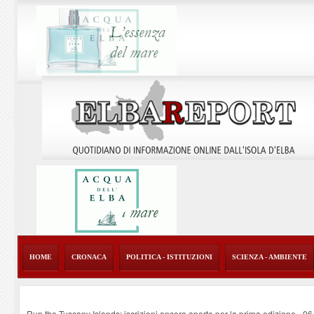
HOME
CRONACA
POLITICA - ISTITUZIONI
SCIENZA - AMBIENTE
Run the Tuscany Islands: iscrizioni ancora aperte per la prima edizione
-
06