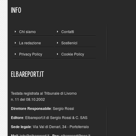
INFO
Chi siamo
Contatti
La redazione
Sostienici
Privacy Policy
Cookie Policy
ELBAREPORT.IT
Testata registrata al Tribunale di Livorno
n. 11 del 08.10.2002
Direttore Responsabile
: Sergio Rossi
Editore
: Elbareport.it di Sergio Rossi & C. SAS
Sede legale
: Via Val di Denari, 34 - Portoferraio
Mail
:
info@elbareport.it
-
Pec
:
elbareport@pec.it