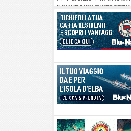
Buone notizie di sanità: un cordiale ringrazia
Altiero Spinelli e Ursula Hirschmann all'Elba: 
Capoliveri, potenziata la pulizia dei bordi strad
Marina di Campo tra i porti interessati dal nuo