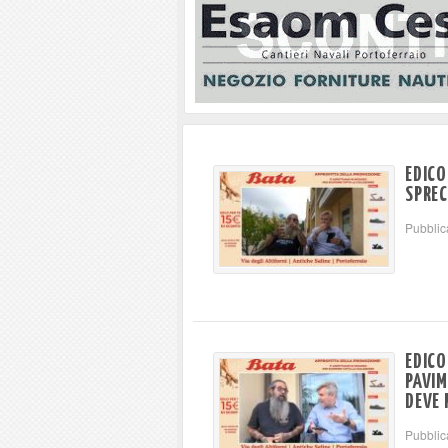
EDICO
SPREC
Pubblic
EDICO
PAVIM
DEVE 
Pubblic