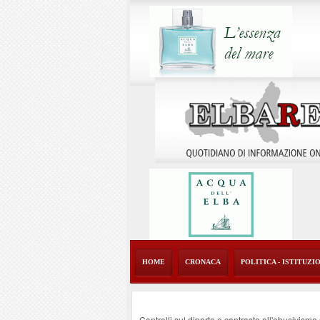
HOME
CRONACA
POLITICA - ISTITUZI
Controlli sul diporto e contrasto all'abusivism