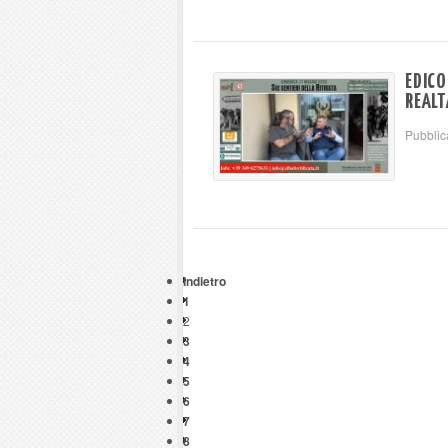
EDICO
REALT
Pubblic
Indietro
1
2
3
4
5
6
7
8