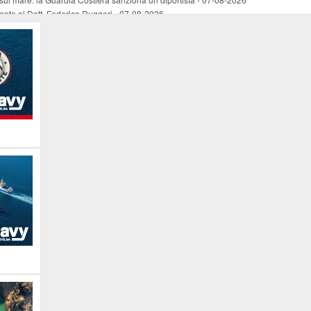
mento al Dott. Federico Ruggeri
-
07-08-2026
riaffiora una testimonianza del 1966
-
07-08-2026
ali
-
07-08-2026
vo piano dell'Autorità portuale regionale
-
07-08-2026