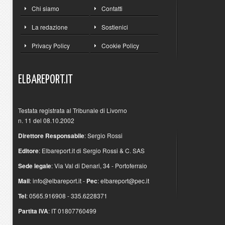
Chi siamo
Contatti
La redazione
Sostienici
Privacy Policy
Cookie Policy
ELBAREPORT.IT
Testata registrata al Tribunale di Livorno
n. 11 del 08.10.2002
Direttore Responsabile
: Sergio Rossi
Editore
: Elbareport.it di Sergio Rossi & C. SAS
Sede legale
: Via Val di Denari, 34 - Portoferraio
Mail
:
info@elbareport.it
-
Pec
:
elbareport@pec.it
Tel
: 0565.916908 - 335.6228371
Partita IVA
: IT 01807760499