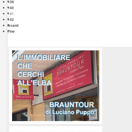
139
140
141
142
Avanti
Fine