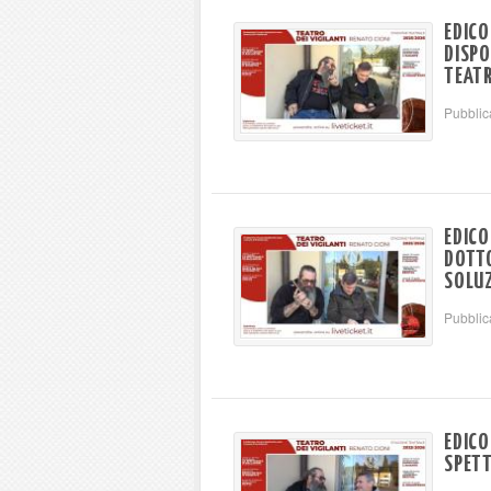
EDICO
DISPO
TEATR
Pubblic
EDICO
DOTTO
SOLU
Pubblic
EDICO
SPETT