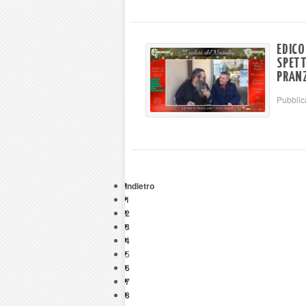
EDICO
SPETT
PRANZ
Pubblic
Indietro
1
2
3
4
5
6
7
8