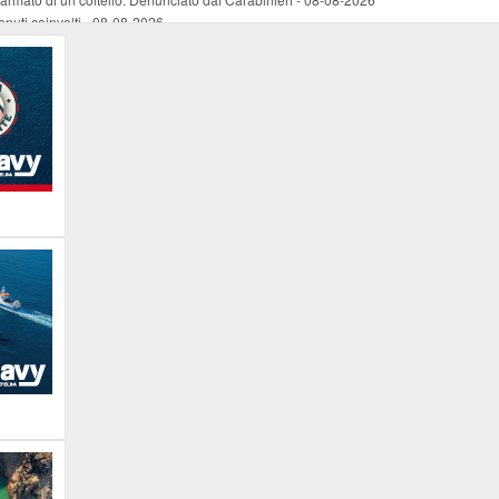
nuti coinvolti
-
08-08-2026
come esercizio del dubbio
-
08-08-2026
 e Legambiente
-
08-08-2026
tevoli disagi ai lavoratori marittimi e alle aziende
-
08-08-2026