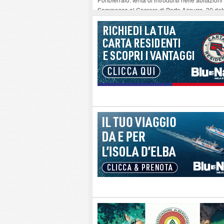
Sommossa al Carcere di Porto Azzurro, 30 dete
“Diamanti all’Inferno nell’infinito” e il teatro 
Mola ripulita dagli scout Agesci della Valsusa
La grave carenza di medici Usmaf sta creando no