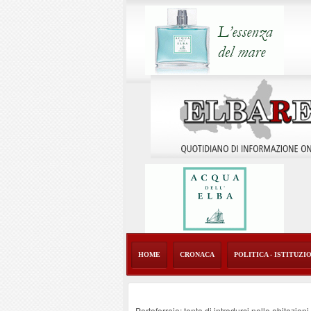
HOME
CRONACA
POLITICA - ISTITUZI
Portoferraio: tenta di introdursi nelle abitazion