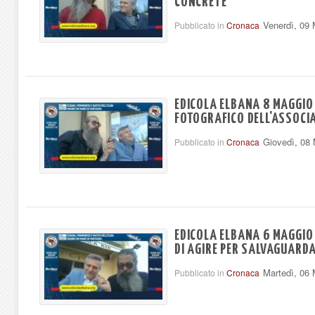
CONCRETE
Venerdì, 09
Pubblicato in
Cronaca
EDICOLA ELBANA 8 MAGGIO
FOTOGRAFICO DELL'ASSOCI
Giovedì, 08
Pubblicato in
Cronaca
EDICOLA ELBANA 6 MAGGIO 
DI AGIRE PER SALVAGUARDAR
Martedì, 06
Pubblicato in
Cronaca