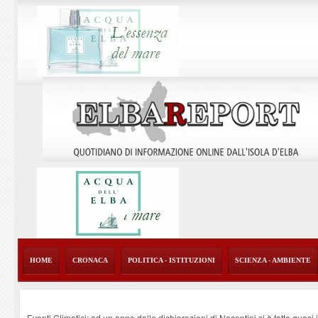
HOME
CRONACA
POLITICA - ISTITUZIONI
SCIENZA - AMBIENTE
Eventi Climatici: ad un anno dalle dichiarazioni di Nocentini si è fatto quasi i