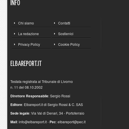
INFO
Chi siamo
Contatti
La redazione
Sostienici
Privacy Policy
Cookie Policy
ELBAREPORT.IT
Testata registrata al Tribunale di Livorno
n. 11 del 08.10.2002
Direttore Responsabile
: Sergio Rossi
Editore
: Elbareport.it di Sergio Rossi & C. SAS
Sede legale
: Via Val di Denari, 34 - Portoferraio
Mail
:
info@elbareport.it
-
Pec
:
elbareport@pec.it