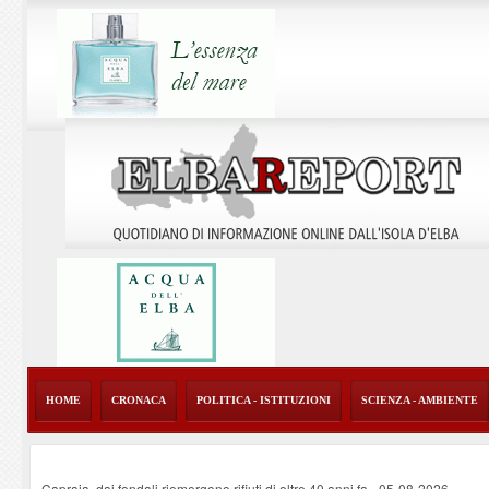
HOME
CRONACA
POLITICA - ISTITUZIONI
SCIENZA - AMBIENTE
Capraia, dai fondali riemergono rifiuti di oltre 40 anni fa
-
05-08-2026