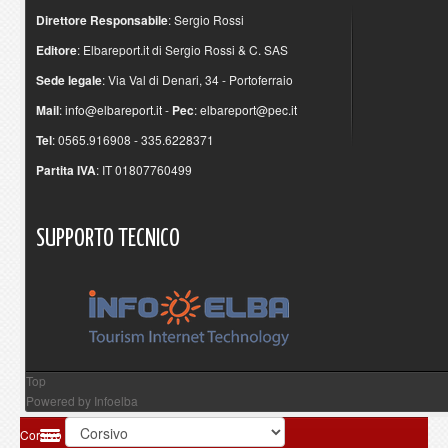
Direttore Responsabile
: Sergio Rossi
Editore
: Elbareport.it di Sergio Rossi & C. SAS
Sede legale
: Via Val di Denari, 34 - Portoferraio
Mail
:
info@elbareport.it
-
Pec
:
elbareport@pec.it
Tel
: 0565.916908 - 335.6228371
Partita IVA
: IT 01807760499
SUPPORTO
TECNICO
Top
Powered by
Infoelba
Corsivo