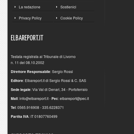
La redazione
Sostienici
Privacy Policy
Cookie Policy
ELBAREPORT.IT
Testata registrata al Tribunale di Livorno
n. 11 del 08.10.2002
Direttore Responsabile
: Sergio Rossi
Editore
: Elbareport.it di Sergio Rossi & C. SAS
Sede legale
: Via Val di Denari, 34 - Portoferraio
Mail
:
info@elbareport.it
-
Pec
:
elbareport@pec.it
Tel
: 0565.916908 - 335.6228371
Partita IVA
: IT 01807760499