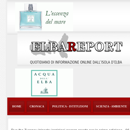
HOME
CRONACA
POLITICA - ISTITUZIONI
SCIENZA - AMBIENTE
Run the Tuscany Islands: iscrizioni ancora aperte per la prima edizione
-
06