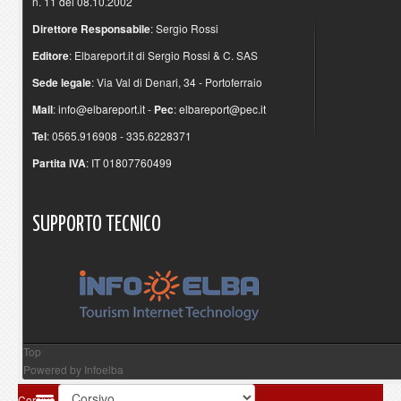
n. 11 del 08.10.2002
Direttore Responsabile
: Sergio Rossi
Editore
: Elbareport.it di Sergio Rossi & C. SAS
Sede legale
: Via Val di Denari, 34 - Portoferraio
Mail
:
info@elbareport.it
-
Pec
:
elbareport@pec.it
Tel
: 0565.916908 - 335.6228371
Partita IVA
: IT 01807760499
SUPPORTO
TECNICO
Top
Powered by
Infoelba
Corsivo