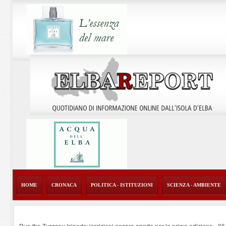
HOME
CRONACA
POLITICA - ISTITUZIONI
SCIENZA - AMBIENTE
Run the Tuscany Islands: iscrizioni ancora aperte per la prima edizione
-
06