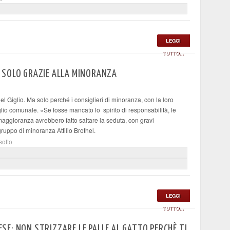
LEGGI
TUTTO...
 SOLO GRAZIE ALLA MINORANZA
el Giglio. Ma solo perché i consiglieri di minoranza, con la loro
lio comunale. «Se fosse mancato lo spirito di responsabilità, le
maggioranza avrebbero fatto saltare la seduta, con gravi
ogruppo di minoranza Attilio Brothel.
sotto
LEGGI
TUTTO...
NESE: NON STRIZZARE LE PALLE AL GATTO PERCHÈ TI