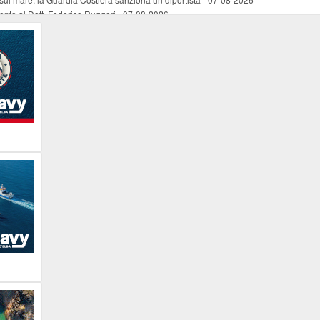
mento al Dott. Federico Ruggeri
-
07-08-2026
riaffiora una testimonianza del 1966
-
07-08-2026
ali
-
07-08-2026
vo piano dell'Autorità portuale regionale
-
07-08-2026