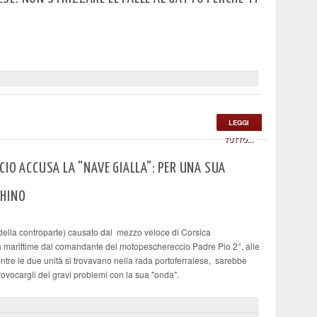
LEGGI
TUTTO...
CIO ACCUSA LA "NAVE GIALLA": PER UNA SUA
CHINO
ella controparte) causato dal mezzo veloce di Corsica
à marittime dal comandante del motopeschereccio Padre Pio 2°, alle
ntre le due unità si trovavano nella rada portoferraiese, sarebbe
rovocargli dei gravi problemi con la sua "onda".