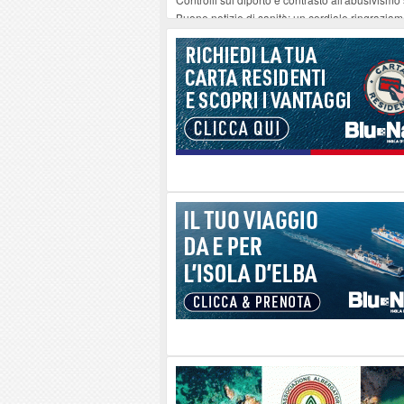
Buone notizie di sanità: un cordiale ringrazia
Altiero Spinelli e Ursula Hirschmann all'Elba: 
Capoliveri, potenziata la pulizia dei bordi strad
Marina di Campo tra i porti interessati dal nuo