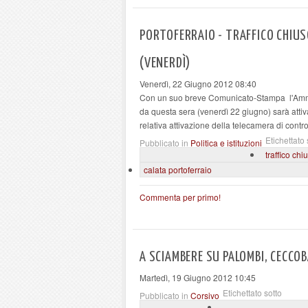
PORTOFERRAIO - TRAFFICO CHIUS
(VENERDÌ)
Venerdì, 22 Giugno 2012 08:40
Con un suo breve Comunicato-Stampa l'Ammin
da questa sera (venerdì 22 giugno) sarà attiva
relativa attivazione della telecamera di contr
Etichettato 
Pubblicato in
Politica e istituzioni
traffico chi
calata portoferraio
Commenta per primo!
A SCIAMBERE SU PALOMBI, CECCOB
Martedì, 19 Giugno 2012 10:45
Etichettato sotto
Pubblicato in
Corsivo