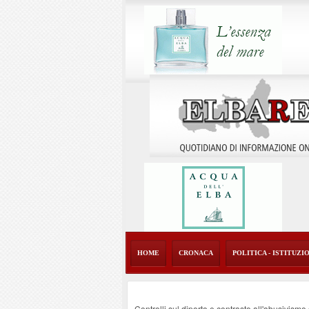
HOME
CRONACA
POLITICA - ISTITUZI
Controlli sul diporto e contrasto all'abusivism