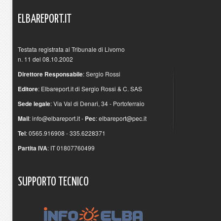
ELBAREPORT.IT
Testata registrata al Tribunale di Livorno
n. 11 del 08.10.2002
Direttore Responsabile
: Sergio Rossi
Editore
: Elbareport.it di Sergio Rossi & C. SAS
Sede legale
: Via Val di Denari, 34 - Portoferraio
Mail
:
info@elbareport.it
-
Pec
:
elbareport@pec.it
Tel
: 0565.916908 - 335.6228371
Partita IVA
: IT 01807760499
SUPPORTO
TECNICO