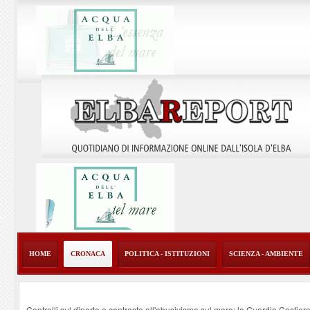
HOME
CRONACA
POLITICA - ISTITUZIONI
SCIENZA - AMBIENTE
Controlli sul diporto e contrasto all'abusivismo sul mare: la Guardia Costier