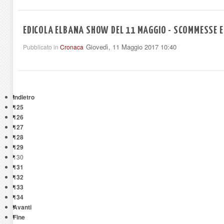
EDICOLA ELBANA SHOW DEL 11 MAGGIO - SCOMMESSE E
Giovedì, 11 Maggio 2017 10:40
Pubblicato in
Cronaca
Indietro
125
126
127
128
129
130
131
132
133
134
Avanti
Fine