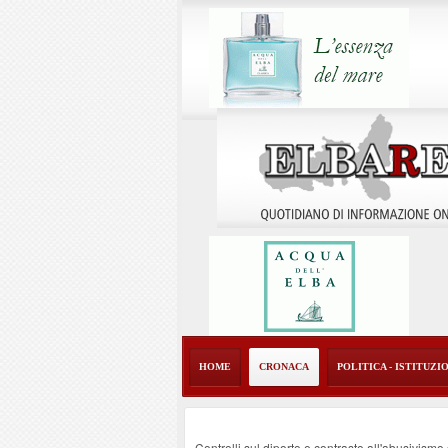
HOME
CRONACA
POLITICA - ISTITUZI
Controlli sul diporto e contrasto all'abusivism