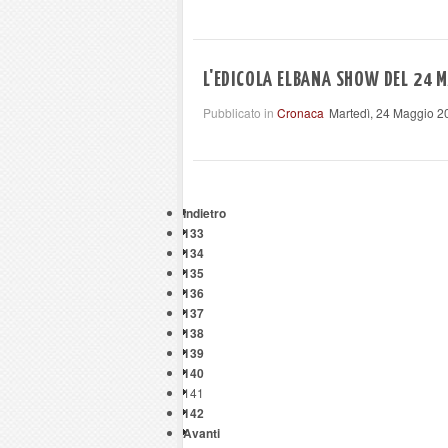
L'EDICOLA ELBANA SHOW DEL 24 M
Pubblicato in
Cronaca
Martedì, 24 Maggio 2
Indietro
133
134
135
136
137
138
139
140
141
142
Avanti