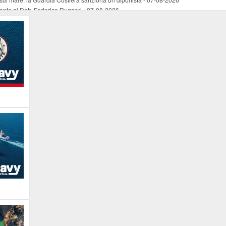
mento al Dott. Federico Ruggeri
-
07-08-2026
riaffiora una testimonianza del 1966
-
07-08-2026
ali
-
07-08-2026
vo piano dell'Autorità portuale regionale
-
07-08-2026