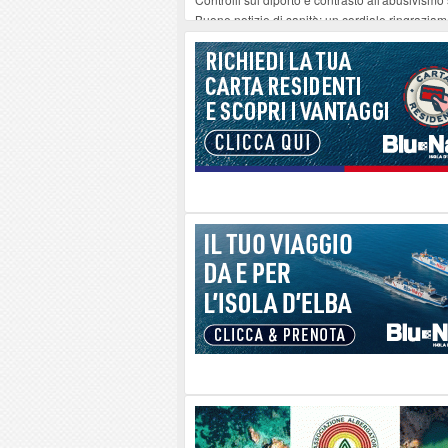
Buone notizie di sanità: un cordiale ringrazia
Altiero Spinelli e Ursula Hirschmann all'Elba: 
Capoliveri, potenziata la pulizia dei bordi strad
Marina di Campo tra i porti interessati dal nuo