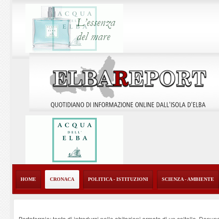
HOME
CRONACA
POLITICA - ISTITUZIONI
SCIENZA - AMBIENTE
Portoferraio: tenta di introdursi nelle abitazioni armato di un coltello. Denun