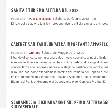
SANITÀ E TURISMO ALL’ELBA NEL 2012
Sabato, 09 Giugno 2012 14:51
Pubblicato in
Politica e istituzioni
L’inizio della stagione turistica ripropone alcune criticità sanitarie già rip
CARENZE SANITARIE: UN'ALTRA IMPORTANTE APPAREC
Sabato, 26 Maggio 2012 12:29
Pubblicato in
Cronaca
Il bando di concorso per assegnare due medici specialisti al nostra Sezio
è ancora in itinere ed attendiamo che chi vi ha partecipato venga dichiarato
concomitanza con l’approssimarsi della stagione turistica che vedrà aumen
di routine; così come attendiamo la nomina del Primario nel Reparto di Med
fra la Conferenza dei Sindaci e la Direzione Aziendale dietro l’importante s
Elbani, dei Partiti di Governo e di Opposizione e del Comitato Pro Sanità.
SCARAMUCCIA: DICHIARAZIONE SUL PRIMO ATTERRAGG
SULL'OSPEDALE