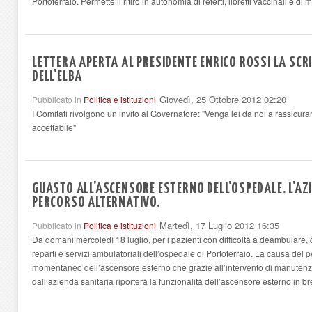
Portoferraio.
Permette il ritiro in autonomia di referti, libretti vaccinali e di 
LETTERA APERTA AL PRESIDENTE ENRICO ROSSI LA SCR
DELL'ELBA
Giovedì, 25 Ottobre 2012 02:20
Pubblicato in
Politica e istituzioni
I Comitati rivolgono un invito al Governatore: "Venga lei da noi a rassicurarc
accettabile"
GUASTO ALL'ASCENSORE ESTERNO DELL'OSPEDALE. L'A
PERCORSO ALTERNATIVO.
Martedì, 17 Luglio 2012 16:35
Pubblicato in
Politica e istituzioni
Da domani mercoledì 18 luglio, per i pazienti con difficoltà a deambulare,
reparti e servizi ambulatoriali dell’ospedale di Portoferraio. La causa del
momentaneo dell’ascensore esterno che grazie all’intervento di manuten
dall’azienda sanitaria riporterà la funzionalità dell’ascensore esterno in 