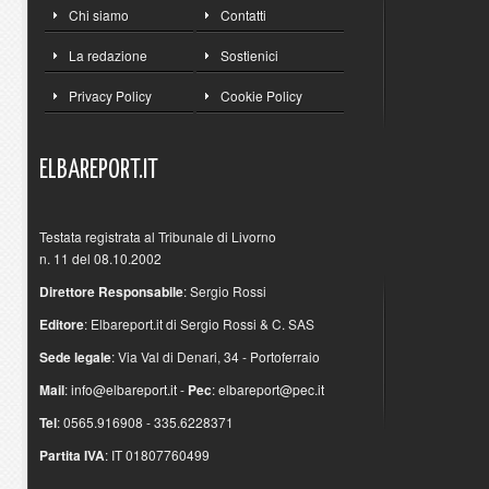
Chi siamo
Contatti
La redazione
Sostienici
Privacy Policy
Cookie Policy
ELBAREPORT.IT
Testata registrata al Tribunale di Livorno
n. 11 del 08.10.2002
Direttore Responsabile
: Sergio Rossi
Editore
: Elbareport.it di Sergio Rossi & C. SAS
Sede legale
: Via Val di Denari, 34 - Portoferraio
Mail
:
info@elbareport.it
-
Pec
:
elbareport@pec.it
Tel
: 0565.916908 - 335.6228371
Partita IVA
: IT 01807760499