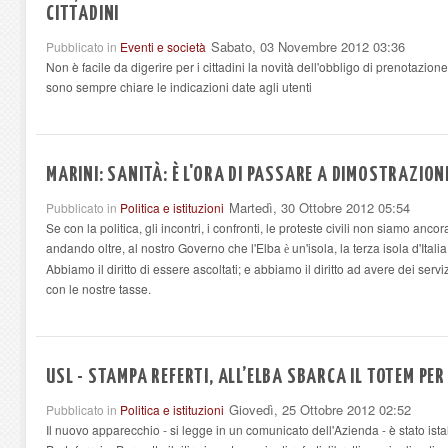
CITTADINI
Sabato, 03 Novembre 2012 03:36
Pubblicato in
Eventi e società
Non è facile da digerire per i cittadini la novità dell'obbligo di prenotazion
sono sempre chiare le indicazioni date agli utenti
MARINI: SANITÀ: È L'ORA DI PASSARE A DIMOSTRAZION
Martedì, 30 Ottobre 2012 05:54
Pubblicato in
Politica e istituzioni
Se con la politica, gli incontri, i confronti, le proteste civili non siamo ancor
andando oltre, al nostro Governo che l'Elba
un'isola, la terza isola d'Itali
è
Abbiamo il diritto di essere ascoltati; e abbiamo il diritto ad avere dei serv
con le nostre tasse.
USL - STAMPA REFERTI, ALL’ELBA SBARCA IL TOTEM PER 
Giovedì, 25 Ottobre 2012 02:52
Pubblicato in
Politica e istituzioni
Il nuovo apparecchio - si legge in un comunicato dell'Azienda - è stato istal