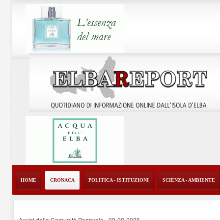
HOME
CRONACA
POLITICA - ISTITUZIONI
SCIENZA - AMBIENTE
Avvisi della Comunità Pastorale
-
09-08-2026