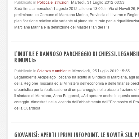
Martedì, 31 Luglio 2012 03:53
Pubblicato in
Politica e istituzioni
Sarà firmata mercoledì 1 agosto 2012, alle ore 13,00, in Via di Novoli 26, 
preliminare tra Comune di Marciana Marina, Provincia di Livorno e Region
pianificazione relativo alla variante al piano strutturale per la riqualificaz
Marciana Marina e la definizione del Master Plan del PIT
L’INUTILE E DANNOSO PARCHEGGIO DI CHIESSI. LEGAMBI
RINUNCI»
Mercoledì, 25 Luglio 2012 15:55
Pubblicato in
Scienza e ambiente
Legambiente Arcipelago Toscano ha scritto al Sindaco di Marciana, agli ass
della Regione Toscana ed al Ministero dell’economia e delle finanze per
urbanistica per la realizzazione di un parcheggio nella piccola frazione d
il sindaco di Marciana, Anna Bulgaresi, «Ad operare anche in questa occa
coraggio dimostrati nella vicenda dell’abbattimento dell’’Ecomostro di Proc
della Guardiola
GIOVANISÌ: APERTI I PRIMI INFOPOINT. LE NOVITÀ SUL 