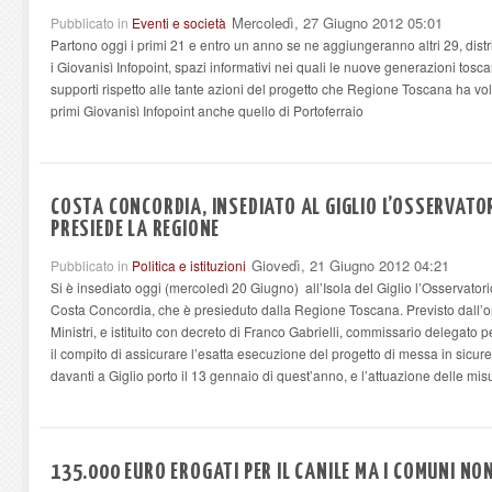
Mercoledì, 27 Giugno 2012 05:01
Pubblicato in
Eventi e società
Partono oggi i primi 21 e entro un anno se ne aggiungeranno altri 29, distrib
i Giovanisì Infopoint, spazi informativi nei quali le nuove generazioni tos
supporti rispetto alle tante azioni del progetto che Regione Toscana ha volu
primi Giovanisì Infopoint anche quello di Portoferraio
COSTA CONCORDIA, INSEDIATO AL GIGLIO L’OSSERVATO
PRESIEDE LA REGIONE
Giovedì, 21 Giugno 2012 04:21
Pubblicato in
Politica e istituzioni
Si è insediato oggi (mercoledì 20 Giugno) all’Isola del Giglio l’Osservator
Costa Concordia, che è presieduto dalla Regione Toscana. Previsto dall’o
Ministri, e istituito con decreto di Franco Gabrielli, commissario delegato 
il compito di assicurare l’esatta esecuzione del progetto di messa in sicu
davanti a Giglio porto il 13 gennaio di quest’anno, e l’attuazione delle misu
135.000 EURO EROGATI PER IL CANILE MA I COMUNI NO