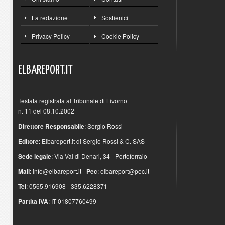
La redazione
Sostienici
Privacy Policy
Cookie Policy
ELBAREPORT.IT
Testata registrata al Tribunale di Livorno
n. 11 del 08.10.2002
Direttore Responsabile
: Sergio Rossi
Editore
: Elbareport.it di Sergio Rossi & C. SAS
Sede legale
: Via Val di Denari, 34 - Portoferraio
Mail
:
info@elbareport.it
-
Pec
:
elbareport@pec.it
Tel
: 0565.916908 - 335.6228371
Partita IVA
: IT 01807760499