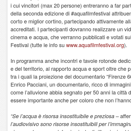
i cui vincitori (max 20 persone) entreranno a far par
della seconda edizione di #aquafilmfestival attribue
corto e miglior cortino, partecipando attivamente 
accreditati. I partecipanti dovranno realizzare un vi
cinema e acqua, che verranno pubblicati e votati s
Festival (tutte le info su
www.aquafilmfestival.org
).
In programma anche incontri e tavole rotonde dedica
e del territorio, al rapporto acqua e sport oltre che p
tra i quali la proiezione del documentario “Firenze 6
Enrico Pacciani, un documentario, ricco di immagini
come l’alluvione abbia segnato per 50 anni la città 
essere importante anche per coloro che non l’hanno
affe
“Se l’acqua è risorsa insostituibile e preziosa –
l’audiovisivo sono risorse insostituibili per l’immag