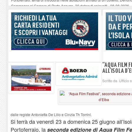
Sommossa al Carcere di Porto Azzurro, 30 detenuti coinvolti
-
08-08-2026
“Diamanti all’Inferno nell’infinito” e il teatro come esercizio del dubbio
-
08-
Mola ripulita dagli scout Agesci della Valsusa e Legambiente
-
08-08-2026
La grave carenza di medici Usmaf sta creando notevoli disagi ai lavoratori m
“AQUA FILM F
ALL’ISOLA D’
Scritto da Ufficio 
dalle registe Antonietta De Lillo e Cinzia Th Torrini.
Si terrà da venerdì 23 a domenica 25 giugno all’Iso
Portoferraio, la
seconda edizione di Aqua Film Fe