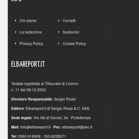
Chi siamo
Contatti
La redazione
Sostienici
Privacy Policy
Cookie Policy
ELBAREPORT.IT
Testata registrata al Tribunale di Livorno
n. 11 del 08.10.2002
Direttore Responsabile
: Sergio Rossi
Editore
: Elbareport.it di Sergio Rossi & C. SAS
Sede legale
: Via Val di Denari, 34 - Portoferraio
Mail
:
info@elbareport.it
-
Pec
:
elbareport@pec.it
Tel
: 0565.916908 - 335.6228371