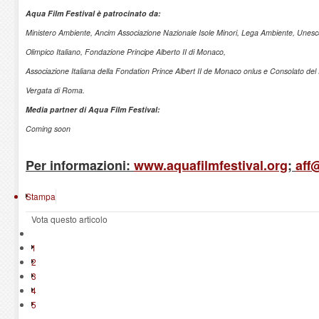
Aqua Film Festival è patrocinato da:
Ministero Ambiente, Ancim Associazione Nazionale Isole Minori, Lega Ambiente, Unes
Olimpico Italiano, Fondazione Principe Alberto II di Monaco,
Associazione Italiana della Fondation Prince Albert II de Monaco onlus e Consolato del
Vergata di Roma.
Media partner di Aqua Film Festival:
Coming soon
Per informazioni:
www.aquafilmfestival.org
;
aff
Stampa
Vota questo articolo
1
2
3
4
5