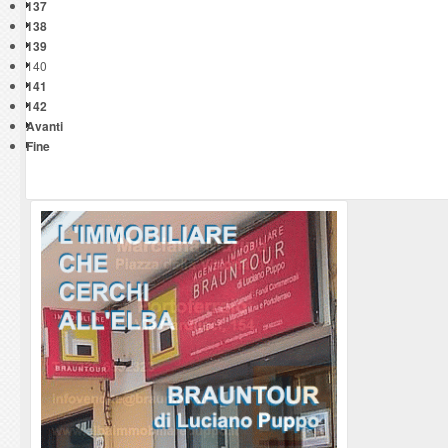
137
138
139
140
141
142
Avanti
Fine