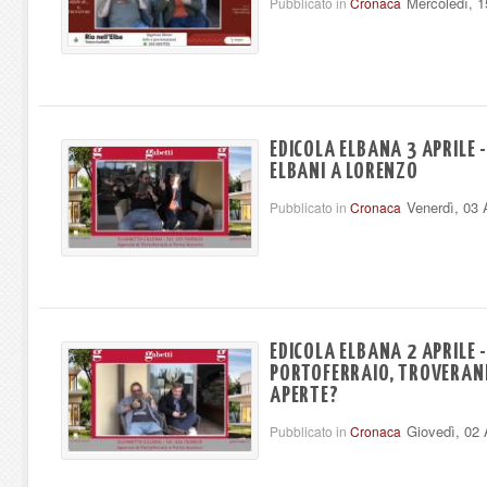
Mercoledì, 1
Pubblicato in
Cronaca
EDICOLA ELBANA 3 APRILE -
ELBANI A LORENZO
Venerdì, 03 
Pubblicato in
Cronaca
EDICOLA ELBANA 2 APRILE 
PORTOFERRAIO, TROVERANN
APERTE?
Giovedì, 02 
Pubblicato in
Cronaca