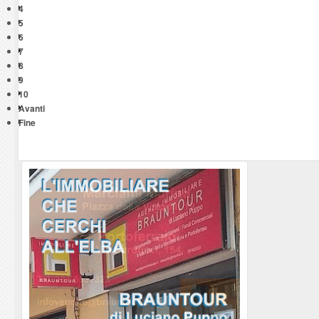
4
5
6
7
8
9
10
Avanti
Fine