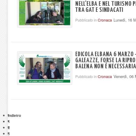
NELL'ELBA E NEL TURISMO 
TRA GAT E SINDACATI
Lunedì, 16 
Pubblicato in
Cronaca
EDICOLA ELBANA 6 MARZO 
GALEAZZE, FORSE LA RIPR
BALENA NON È NECESSARI
Venerdì, 06
Pubblicato in
Cronaca
Indietro
1
2
3