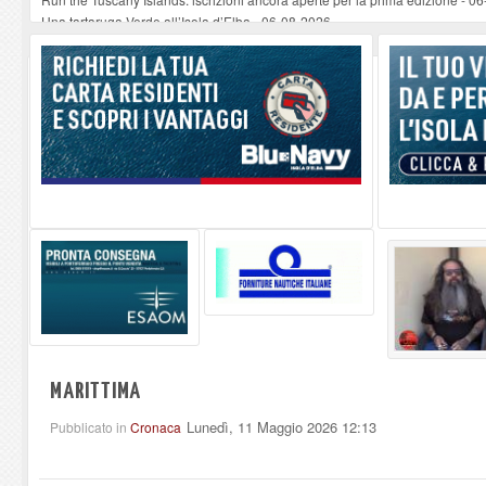
Una tartaruga Verde all’Isola d’Elba
-
06-08-2026
Furgone in fiamme a Capoliveri, illeso il conducente
-
06-08-2026
Campo: chiusura della biblioteca comunale in occasione del Santo Patrono
A Carpani si apre la Festa di Liberazione: il programma della prima serata
MARITTIMA
Lunedì, 11 Maggio 2026 12:13
Pubblicato in
Cronaca