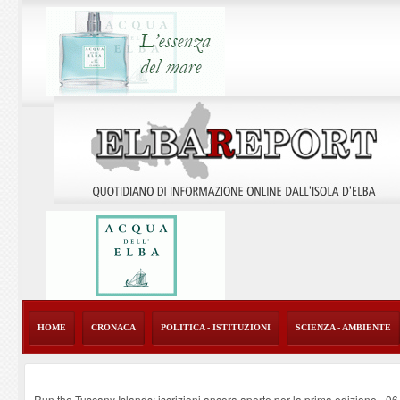
HOME
CRONACA
POLITICA - ISTITUZIONI
SCIENZA - AMBIENTE
Run the Tuscany Islands: iscrizioni ancora aperte per la prima edizione
-
06