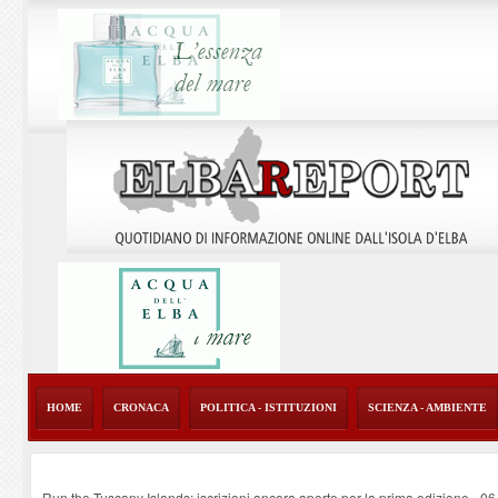
HOME
CRONACA
POLITICA - ISTITUZIONI
SCIENZA - AMBIENTE
Run the Tuscany Islands: iscrizioni ancora aperte per la prima edizione
-
06