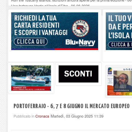
Una tartaruga Verde all’Isola d’Elba
-
06-08-2026
Furgone in fiamme a Capoliveri, illeso il conducente
-
06-08-2026
Campo: chiusura della biblioteca comunale in occasione del Santo Patrono
A Carpani si apre la Festa di Liberazione: il programma della prima serata
PORTOFERRAIO - 6, 7 E 8 GIUGNO IL MERCATO EUROPEO
Martedì, 03 Giugno 2025 11:39
Pubblicato in
Cronaca