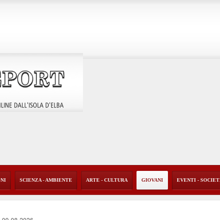
ONI
SCIENZA - AMBIENTE
ARTE - CULTURA
GIOVANI
EVENTI - SOCIE
-
09-08-2026