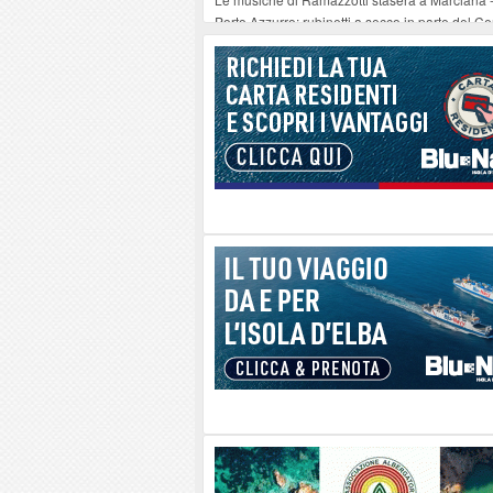
Porto Azzurro: rubinetti a secco in parte del Ce
Seccheto acque torbide dopo i lavori notturni 
Se ccheto acque torbide dopo i lavori notturni 
Se ccheto acque torbide dopo i lavori notturni 