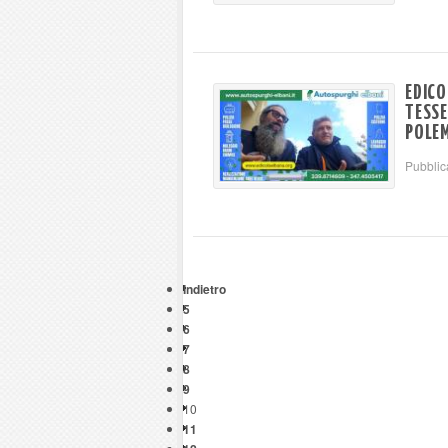
EDICO
TESSE
POLE
Pubblic
Indietro
5
6
7
8
9
10
11