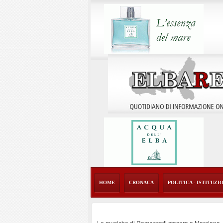
HOME
CRONACA
POLITICA - ISTITUZI
Le musiche di Ramazzotti stasera a Marciana