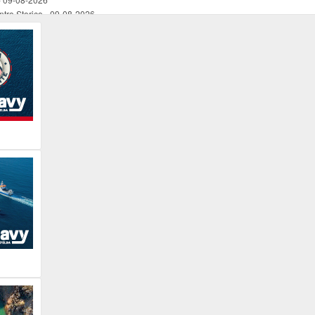
ntro Storico
-
09-08-2026
in spiagggia
-
09-08-2026
in spiaggia
-
09-08-2026
in spiaggia
-
09-08-2026