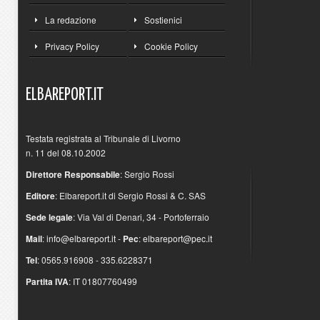
La redazione
Sostienici
Privacy Policy
Cookie Policy
ELBAREPORT.IT
Testata registrata al Tribunale di Livorno
n. 11 del 08.10.2002
Direttore Responsabile
: Sergio Rossi
Editore
: Elbareport.it di Sergio Rossi & C. SAS
Sede legale
: Via Val di Denari, 34 - Portoferraio
Mail
:
info@elbareport.it
-
Pec
:
elbareport@pec.it
Tel
: 0565.916908 - 335.6228371
Partita IVA
: IT 01807760499