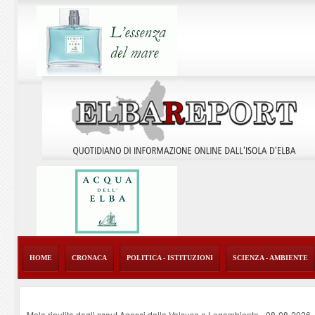
HOME
CRONACA
POLITICA - ISTITUZIONI
SCIENZA - AMBIENTE
Mola ripulita dagli scout Agesci della Valsusa e Legambiente
-
08-08-2026