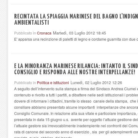
RECINTATA LA SPIAGGIA MARINESE DEL BAGNO L'INDIG
AMBIENTALISTI
Martedì, 03 Luglio 2012 18:45
Pubblicato in
Cronaca
E' apparsa una recinzione di paletti di legno e cordame guarnita con due cart
E LA MINORANZA MARINESE RILANCIA: INTANTO IL SIND
CONSIGLIO E RISPONDA ALLE NOSTRE INTERPELLANZE!
Lunedì, 02 Luglio 2012 12:26
Pubblicato in
Politica e istituzioni
A seguito dell’intervento sulla stampa a firma del Sindaco Andrea Ciumei e d
contenuto e rivolto a tutti i partiti, a dibattere nelle sedi istituzionali i pr
dovere di informare i cittadini, tramite lo stesso canale della stampa, che
consiliare abbiamo presentato alcune importanti interpellanze che ancora 
Consiglio Comunale. In relazione alla sua vitale e particolare importanza,
presentata in data 15 giugno u.s. avente per oggetto l’attuale gestione dei se
l’attuale gestore sia irrevocabilmente inadempiente nei confronti del Com
rata di canone del secondo anno di esercizio , sia per gli adempimenti con
prevista, quale obbligo, dal bando.