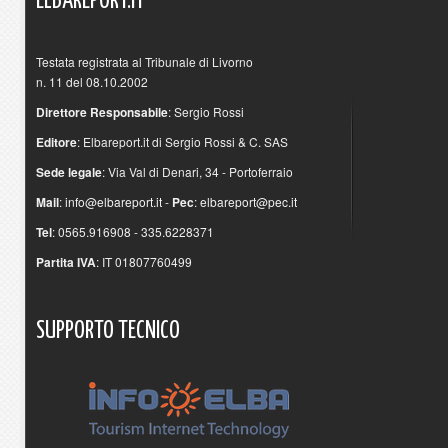
ELBAREPORT.IT
Testata registrata al Tribunale di Livorno
n. 11 del 08.10.2002
Direttore Responsabile
: Sergio Rossi
Editore
: Elbareport.it di Sergio Rossi & C. SAS
Sede legale
: Via Val di Denari, 34 - Portoferraio
Mail
:
info@elbareport.it
-
Pec
:
elbareport@pec.it
Tel
: 0565.916908 - 335.6228371
Partita IVA
: IT 01807760499
SUPPORTO
TECNICO