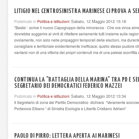
LITIGIO NEL CENTROSINISTRA MARINESE CI PROVA A SE
Sabato, 12 Maggio 2012 15:18
Pubblicato in
Politica e istituzioni
"Basta! - scrive il nuovo Capogruppo della minoranza - Che ora vinca alm
dovrebbe suggerire ai vinti di riflettere seriamente tutti insieme sulle ragio
ovviamente, non solo nelle propaggini temporali delle elezioni, ma durante
consigliare e territoriale evidentemente inefficace; quello stesso pudore c
vantarsi non di una vittoria dei propri contenuti ma di una palese sconfitta a
CONTINUA LA "BATTAGLIA DELLA MARINA" TRA PD E SEL 
SEGRETARIO DEI DEMOCRATICI FEDERICO MAZZEI
Sabato, 12 Maggio 2012 13:34
Pubblicato in
Politica e istituzioni
Il Segretario di zona del Partito Democratico dichiara “Veramente sconcert
Portavoce Elbano “ di Sinistra Ecologia e Libertà Cristiano Adriani“
PAOLO DI PIRRO: LETTERA APERTA AI MARINESI