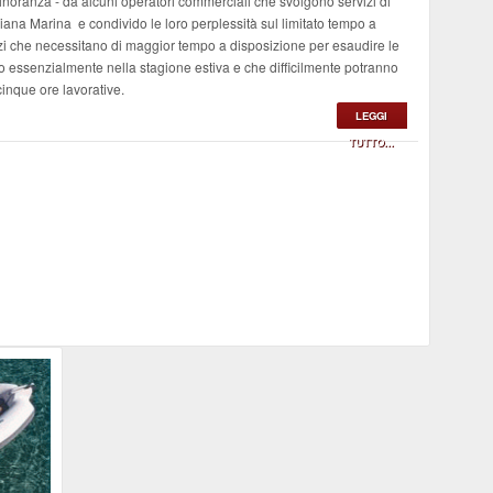
i minoranza - da alcuni operatori commerciali che svolgono servizi di
iana Marina e condivido le loro perplessità sul limitato tempo a
vizi che necessitano di maggior tempo a disposizione per esaudire le
o essenzialmente nella stagione estiva e che difficilmente potranno
cinque ore lavorative.
LEGGI
TUTTO...