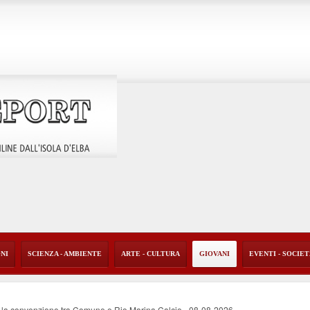
ONI
SCIENZA - AMBIENTE
ARTE - CULTURA
GIOVANI
EVENTI - SOCIE
ta la convenzione tra Comune e Rio Marina Calcio
-
08-08-2026