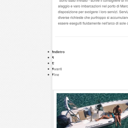
"Sono stato invitato - scrive il consigliere d
alaggio e varo imbarcazioni nel porto di Marc
disposizione per svolgere i loro servizi. Ser
diverse richieste che purtroppo si accumulan
essere eseguiti fluidamente nell'arco di sole 
Indietro
1
2
Avanti
Fine