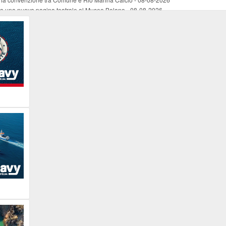
ura una nuova pagina teatrale al Museo Bolano
-
08-08-2026
o, interventi innovativi e pratiche tradizionali nella riduzione dello stress’
-
08-0
ea estiva di Italia Nostra Arcipelago Toscano
-
08-08-2026
rata di Libera Festa
-
08-08-2026