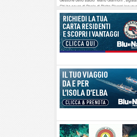
Chi ha paura di Paolo di Pietro Diversi inaug
Tavola rotonda su ‘Tecniche integrate Mente Corp
Convenzione di Faro protagonista dell'assembl
Dall’Elba alla Palestina: a Carpani la prima se