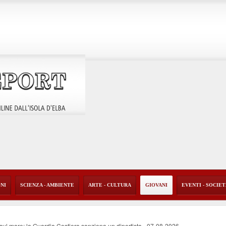
ONI
SCIENZA - AMBIENTE
ARTE - CULTURA
GIOVANI
EVENTI - SOCIE
o sul mare: la Guardia Costiera sanziona un diportista
-
07-08-2026