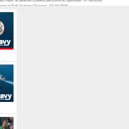
mento al Dott. Federico Ruggeri
-
07-08-2026
riaffiora una testimonianza del 1966
-
07-08-2026
ali
-
07-08-2026
vo piano dell'Autorità portuale regionale
-
07-08-2026