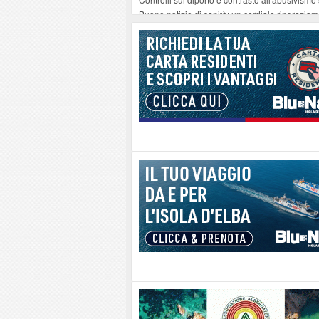
Buone notizie di sanità: un cordiale ringrazia
Altiero Spinelli e Ursula Hirschmann all'Elba: 
Capoliveri, potenziata la pulizia dei bordi strad
Marina di Campo tra i porti interessati dal nuo