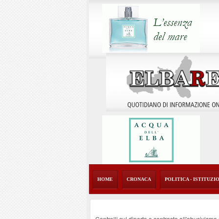
HOME
CRONACA
POLITICA - ISTITUZI
Controlli sul diporto e contrasto all'abusivism