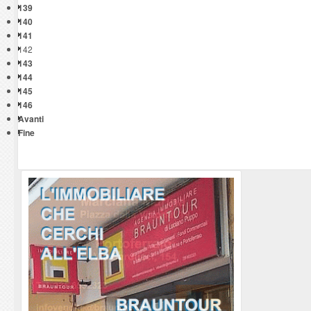
139
140
141
142
143
144
145
146
Avanti
Fine