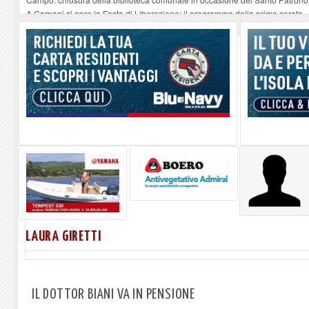
A Carpani si apre la Festa di Liberazione: il programma della prima serata
Successo per Anadyomene. Nascente dall'acqua . La mostra di Roberto Ghezzi
Chiesa della Santissima Annunziata e il suo organista
-
06-08-2026
Nuove piante presso i moli ferajesi, la riflessione di un cittadino (fichi d'india
LAURA GIRETTI
IL DOTTOR BIANI VA IN PENSIONE