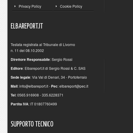
Privacy Policy
Cookie Policy
ELBAREPORT.IT
Testata registrata al Tribunale di Livorno
n. 11 del 08.10.2002
Direttore Responsabile
: Sergio Rossi
Editore
: Elbareport.it di Sergio Rossi & C. SAS
Sede legale
: Via Val di Denari, 34 - Portoferraio
Mail
:
info@elbareport.it
-
Pec
:
elbareport@pec.it
Tel
: 0565.916908 - 335.6228371
Partita IVA
: IT 01807760499
SUPPORTO
TECNICO