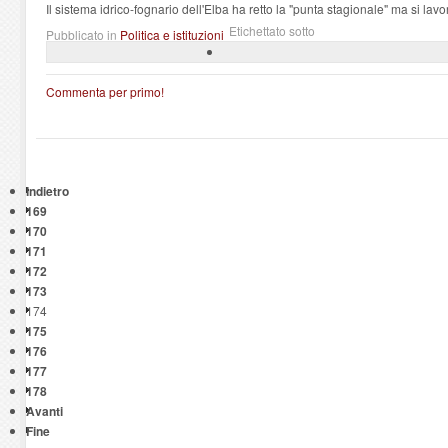
Il sistema idrico-fognario dell'Elba ha retto la "punta stagionale" ma si la
Etichettato sotto
Pubblicato in
Politica e istituzioni
Commenta per primo!
Indietro
169
170
171
172
173
174
175
176
177
178
Avanti
Fine