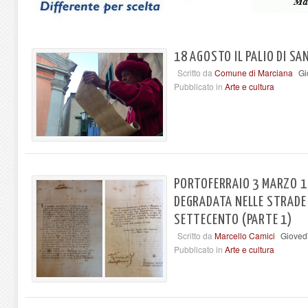
18 AGOSTO IL PALIO DI S
Scritto da
Comune di Marciana
Gi
Pubblicato in
Arte e cultura
PORTOFERRAIO 3 MARZO 17
DEGRADATA NELLE STRADE 
SETTECENTO (PARTE 1)
Scritto da
Marcello Camici
Gioved
Pubblicato in
Arte e cultura