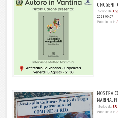
OMOGENITO
Scritto da
Ang
2023 00:07
Pubblicato in
A
MOSTRA CO
MARINA. F
Scritto da
ER
Pubblicato in
A