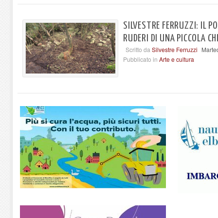
SILVESTRE FERRUZZI: IL P
RUDERI DI UNA PICCOLA CH
Scritto da
Silvestre Ferruzzi
Marte
Pubblicato in
Arte e cultura