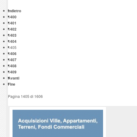
Indietro
1400
1401
1402
1403
1404
1405
1406
1407
1408
1409
Avanti
Fine
Pagina 1405 di 1606