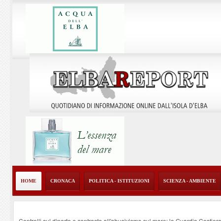
HOME
CRONACA
POLITICA - ISTITUZIONI
SCIENZA - AMBIENTE
Controlli sul diporto e contrasto all'abusivismo sul mare: la Guardia Costier