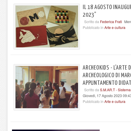
IL 18 AGOSTO INAUGU
2023”
Scritto da
Federica Frati
Mer
Pubblicato in
Arte e cultura
ARCHEOKIDS - L'ARTE
ARCHEOLOGICO DI MAR
APPUNTAMENTO DIDA
Scritto da
S.M.AR.T - Sistema
Giovedì, 17 Agosto 2023 09:4
Pubblicato in
Arte e cultura