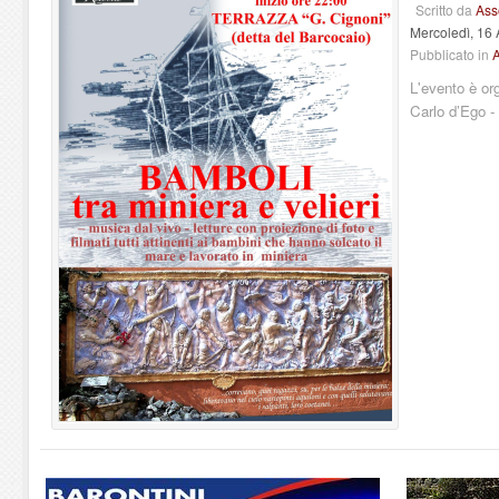
Scritto da
Ass
Mercoledì, 16
Pubblicato in
A
L'evento è or
Carlo d’Ego -