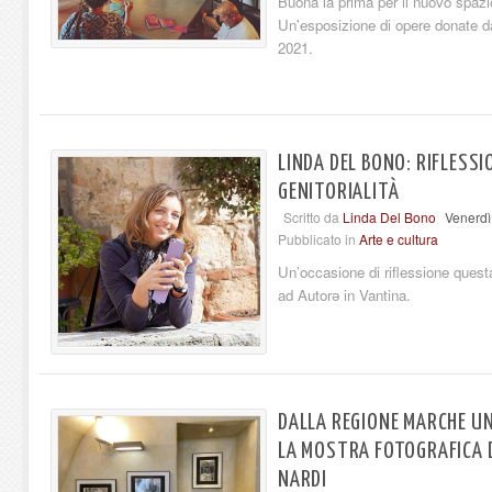
Buona la prima per il nuovo spazio
Un'esposizione di opere donate dal
2021.
LINDA DEL BONO: RIFLESSI
GENITORIALITÀ
Scritto da
Linda Del Bono
Venerdì
Pubblicato in
Arte e cultura
Un’occasione di riflessione quest
ad Autorə in Vantina.
DALLA REGIONE MARCHE UN
LA MOSTRA FOTOGRAFICA D
NARDI