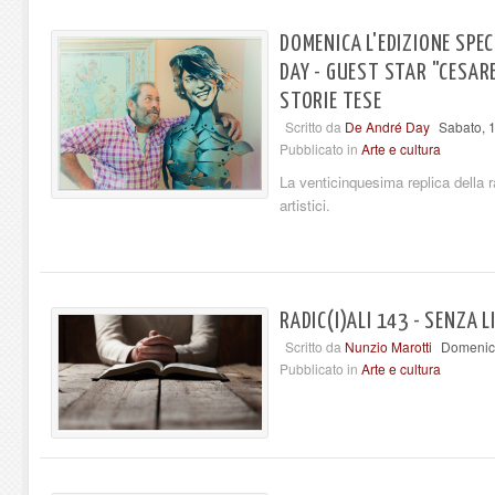
DOMENICA L'EDIZIONE SPEC
DAY - GUEST STAR "CESAREO
STORIE TESE
Scritto da
De André Day
Sabato, 
Pubblicato in
Arte e cultura
La venticinquesima replica della 
artistici.
RADIC(I)ALI 143 - SENZA L
Scritto da
Nunzio Marotti
Domenica
Pubblicato in
Arte e cultura