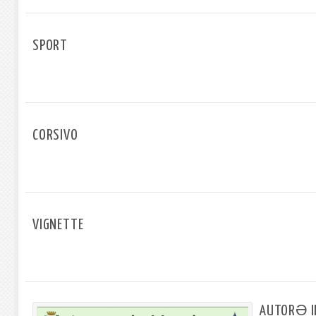
SPORT
CORSIVO
VIGNETTE
AUTORƏ IN