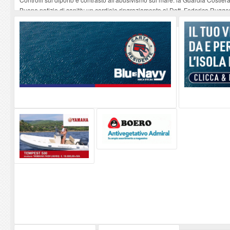
Buone notizie di sanità: un cordiale ringraziamento al Dott. Federico Rugger
Altiero Spinelli e Ursula Hirschmann all'Elba: riaffiora una testimonianza de
Capoliveri, potenziata la pulizia dei bordi stradali
-
07-08-2026
Marina di Campo tra i porti interessati dal nuovo piano dell'Autorità portual