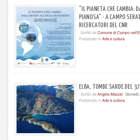
"IL PIANETA CHE CAMBIA: D
PIANOSA" - A CAMPO SERA
RICERCATORI DEL CNR
Scritto da
Comune di Campo nell'E
Pubblicato in
Arte e cultura
ELBA, TOMBE SARDE DEL 3
Scritto da
Angelo Mazzei
Giovedì,
Pubblicato in
Arte e cultura