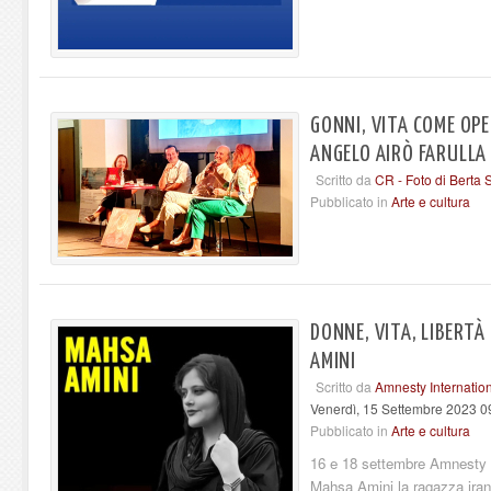
GONNI, VITA COME OPER
ANGELO AIRÒ FARULLA
Scritto da
CR - Foto di Berta S
Pubblicato in
Arte e cultura
DONNE, VITA, LIBERT
AMINI
Scritto da
Amnesty Internation
Venerdì, 15 Settembre 2023 0
Pubblicato in
Arte e cultura
16 e 18 settembre Amnesty ri
Mahsa Amini la ragazza iran