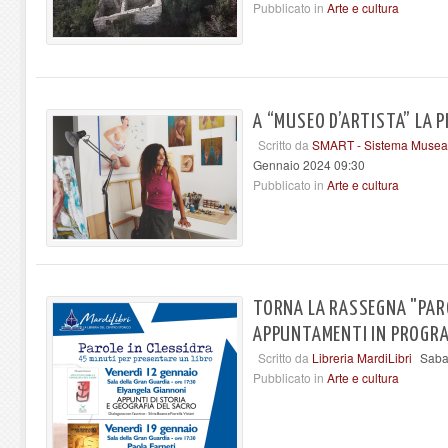
Pubblicato in
Arte e cultura
A “MUSEO D’ARTISTA” LA P
Scritto da
SMART - Sistema Museal
Gennaio 2024 09:30
Pubblicato in
Arte e cultura
TORNA LA RASSEGNA "PARO
APPUNTAMENTI IN PROGRAM
Scritto da
Libreria MardiLibri
Saba
Pubblicato in
Arte e cultura