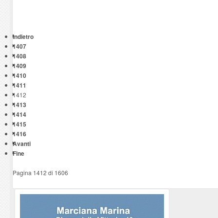
Indietro
1407
1408
1409
1410
1411
1412
1413
1414
1415
1416
Avanti
Fine
Pagina 1412 di 1606