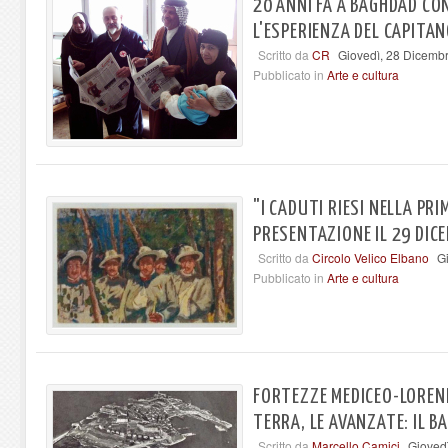
20 ANNI FA A BAGHDAD CO
L'ESPERIENZA DEL CAPITA
Scritto da
CR
Giovedì, 28 Dicemb
Pubblicato in
Arte e cultura
"I CADUTI RIESI NELLA PR
PRESENTAZIONE IL 29 DIC
Scritto da
Circolo Velico Elbano
G
Pubblicato in
Arte e cultura
FORTEZZE MEDICEO-LORENE
TERRA, LE AVANZATE: IL B
Scritto da
Marcello Camici
Gioved