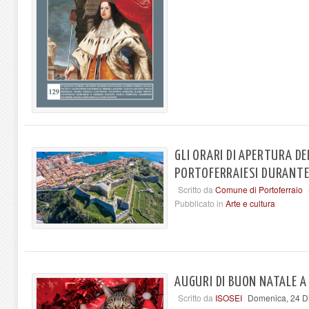
GLI ORARI DI APERTURA DE
PORTOFERRAIESI DURANTE 
Scritto da
Comune di Portoferraio
Pubblicato in
Arte e cultura
AUGURI DI BUON NATALE A 
Scritto da
ISOSEI
Domenica, 24 D