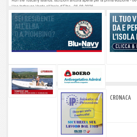
Una tartaruga Verde all’Isola d’Elba
-
06-08-2026
Furgone in fiamme a Capoliveri, illeso il conducente
-
06-08-2026
Campo: chiusura della biblioteca comunale in occasione del Santo Patrono
A Carpani si apre la Festa di Liberazione: il programma della prima serata
CRONACA