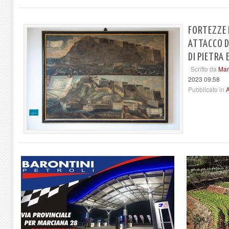
FORTEZZE 
ATTACCO D
DI PIETRA 
Scritto da
Mar
2023 09:58
Pubblicato in
A