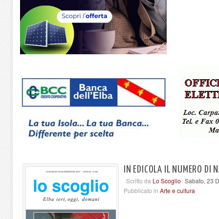
IN EDICOLA IL NUMERO DI 
Scritto da
Lo Scoglio
Sabato, 23 
Pubblicato in
Arte e cultura