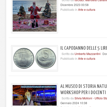
Dicembre 2023 00:58
Pubblicato in
Arte e cultura
IL CAPODANNO DELLE 5 LIR
Scritto da
Umberto Mazzantini
Dom
Pubblicato in
Arte e cultura
AL MUSEO DI STORIA NAT
WORKSHOP PER I DOCENTI
Scritto da
Silvia Motroni - Ufficio 
Gennaio 2024 10:38