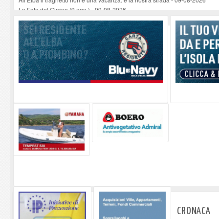
La Foto del Giorno (9 ago.)
-
09-08-2026
Non si può morire perché l'elisoccorso arriva dopo mezza giornata. Subito
Vela a scuola al Liceo sportivo: mare in ambito umanistico e scientifico: il v
L'arte che galleggia sull'acqua: Perrine Angly protagonista al Museo Bola
CRONACA