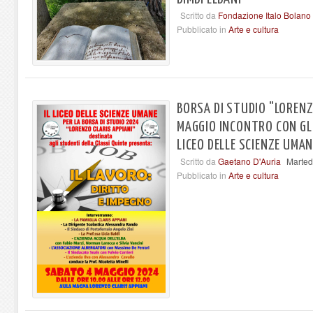
Scritto da
Fondazione Italo Bolano
Pubblicato in
Arte e cultura
BORSA DI STUDIO "LORENZO
MAGGIO INCONTRO CON GLI
LICEO DELLE SCIENZE UMAN
Scritto da
Gaetano D'Auria
Marted
Pubblicato in
Arte e cultura