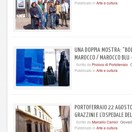
Pubblicato in
Arte e cultura
UNA DOPPIA MOSTRA: “BO
MAROCCO / MAROCCO BLU –
Scritto da
Proloco di Portoferraio
G
Pubblicato in
Arte e cultura
PORTOFERRAIO 22 AGOSTO 
GRAZZINI E L’OSPEDALE DE
Scritto da
Marcello Camici
Gioved
Pubblicato in
Arte e cultura