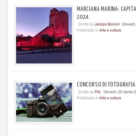
MARCIANA MARINA: CAPITA
2024.
Scritto da
Jacopo Bononi
Giovedì,
Pubblicato in
Arte e cultura
CONCORSO DI FOTOGRAFIA
Scritto da
P.N.
Giovedì, 25 Aprile 
Pubblicato in
Arte e cultura