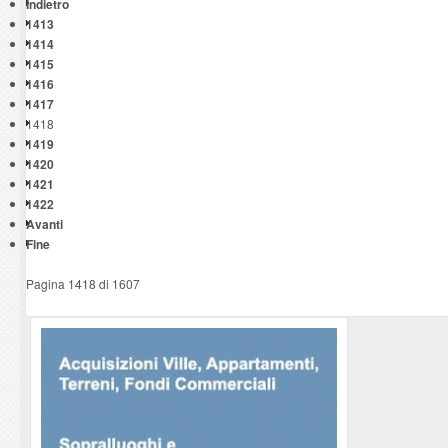
Indietro
1413
1414
1415
1416
1417
1418
1419
1420
1421
1422
Avanti
Fine
Pagina 1418 di 1607