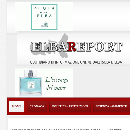
HOME
CRONACA
POLITICA - ISTITUZIONI
SCIENZA - AMBIENTE
All’Elba il traghetto non è una vacanza: è la nostra strada
-
09-08-2026