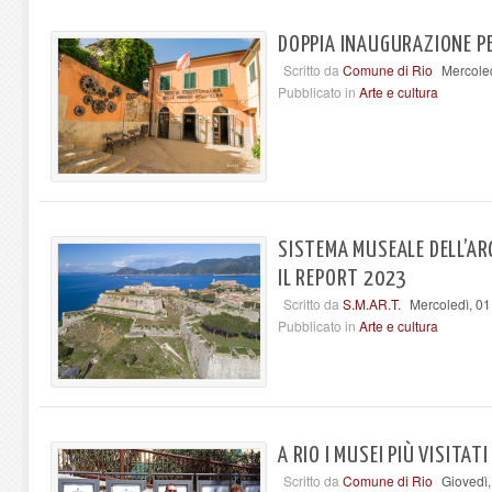
DOPPIA INAUGURAZIONE PER
Scritto da
Comune di Rio
Mercole
Pubblicato in
Arte e cultura
SISTEMA MUSEALE DELL’AR
IL REPORT 2023
Scritto da
S.M.AR.T.
Mercoledì, 0
Pubblicato in
Arte e cultura
A RIO I MUSEI PIÙ VISITA
Scritto da
Comune di Rio
Giovedì