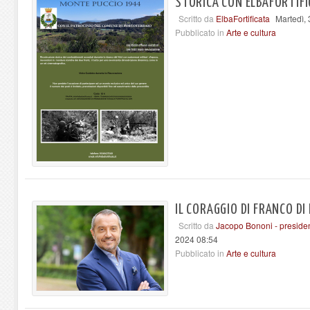
STORICA CON ELBAFORTIF
Scritto da
ElbaFortificata
Martedì, 
Pubblicato in
Arte e cultura
IL CORAGGIO DI FRANCO DI
Scritto da
Jacopo Bononi - preside
2024 08:54
Pubblicato in
Arte e cultura