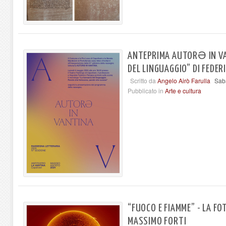
ANTEPRIMA AUTORƏ IN VA
DEL LINGUAGGIO” DI FEDER
Scritto da
Angelo Airò Farulla
Saba
Pubblicato in
Arte e cultura
“FUOCO E FIAMME” - LA FO
MASSIMO FORTI