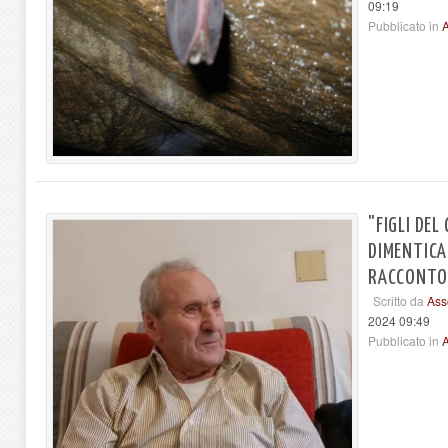
09:19
Pubblicato in
A
"FIGLI DEL
DIMENTICAR
RACCONTO 
Scritto da
Ass
2024 09:49
Pubblicato in
A