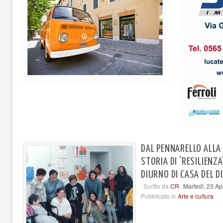
DAL PENNARELLO ALLA 
STORIA DI 'RESILIENZ
DIURNO DI CASA DEL D
Scritto da
CR
Martedì, 23 Ap
Pubblicato in
Arte e cultura