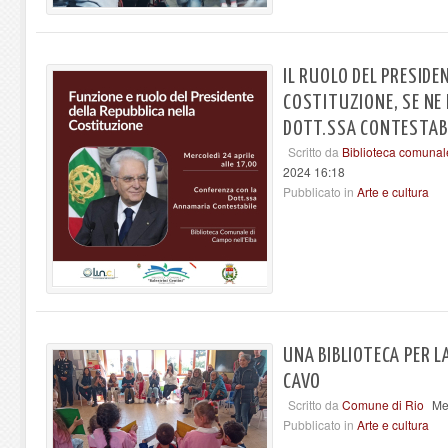
IL RUOLO DEL PRESIDE
COSTITUZIONE, SE NE 
DOTT.SSA CONTESTAB
Scritto da
Biblioteca comunal
2024 16:18
Pubblicato in
Arte e cultura
UNA BIBLIOTECA PER L
CAVO
Scritto da
Comune di Rio
Me
Pubblicato in
Arte e cultura