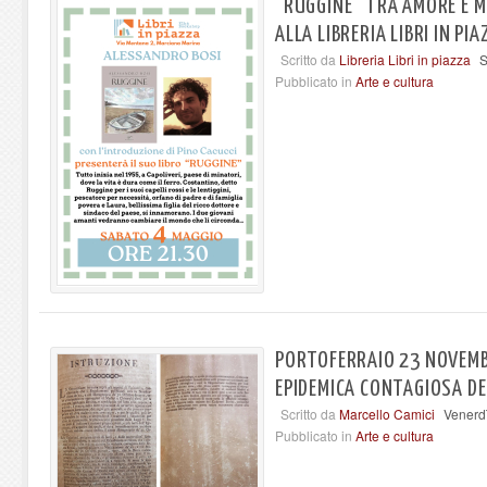
"RUGGINE" TRA AMORE E M
ALLA LIBRERIA LIBRI IN PI
Scritto da
Libreria Libri in piazza
S
Pubblicato in
Arte e cultura
PORTOFERRAIO 23 NOVEMB
EPIDEMICA CONTAGIOSA DE
Scritto da
Marcello Camici
Venerdì
Pubblicato in
Arte e cultura