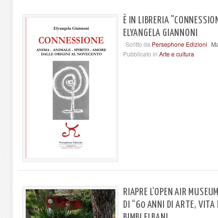
È IN LIBRERIA "CONNESSIO
ELYANGELA GIANNONI
Scritto da
Persephone Edizioni
Ma
Pubblicato in
Arte e cultura
RIAPRE L’OPEN AIR MUSEU
DI “60 ANNI DI ARTE, VITA 
BIMBI ELBANI