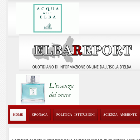
HOME
CRONACA
POLITICA - ISTITUZIONI
SCIENZA - AMBIENTE
Portoferraio: tenta di introdursi nelle abitazioni armato di un coltello. Denun