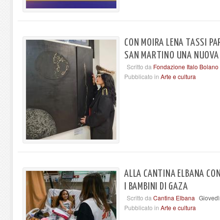
CON MOIRA LENA TASSI PA
SAN MARTINO UNA NUOVA I
Scritto da
Fondazione Italo Bolano
Pubblicato in
Arte e cultura
ALLA CANTINA ELBANA CON
I BAMBINI DI GAZA
Scritto da
Cantina Elbana
Giovedì
Pubblicato in
Arte e cultura