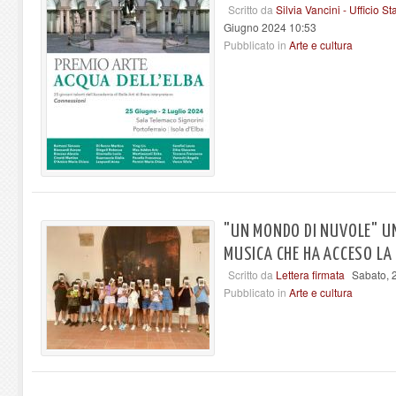
Scritto da
Silvia Vancini - Ufficio 
Giugno 2024 10:53
Pubblicato in
Arte e cultura
"UN MONDO DI NUVOLE" UN
MUSICA CHE HA ACCESO LA
Scritto da
Lettera firmata
Sabato, 
Pubblicato in
Arte e cultura