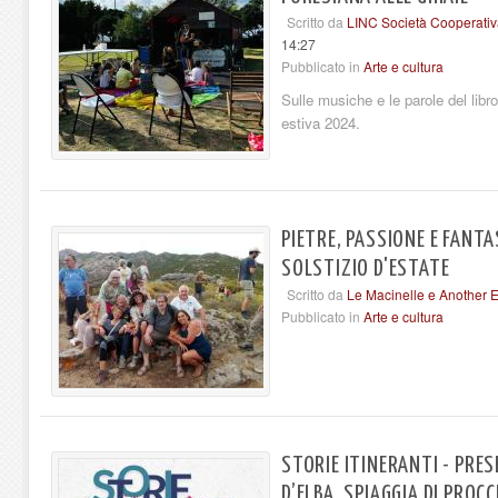
Scritto da
LINC Società Cooperativ
14:27
Pubblicato in
Arte e cultura
Sulle musiche e le parole del libr
estiva 2024.
PIETRE, PASSIONE E FANT
SOLSTIZIO D'ESTATE
Scritto da
Le Macinelle e Another 
Pubblicato in
Arte e cultura
STORIE ITINERANTI - PRES
D’ELBA. SPIAGGIA DI PROC