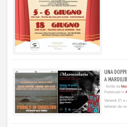
UNA DOPPIE
A MARDILIB
Scritto da
Mard
Pubblicato in
A
Venerdì 21 e 
letterari da n