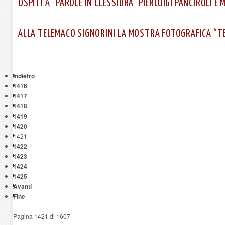
OSPITI A "PAROLE IN CLESSIDRA" PIERLUIGI PANCIROLI E 
ALLA TELEMACO SIGNORINI LA MOSTRA FOTOGRAFICA “T
Indietro
1416
1417
1418
1419
1420
1421
1422
1423
1424
1425
Avanti
Fine
Pagina 1421 di 1607