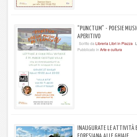
“PUNCTUM” - POESIE MUS
APERITIVO
Scritto da
Libreria Libri in Piazza
L
Pubblicato in
Arte e cultura
INAUGURATE LE ATTIVITÀ 
FORESIANA ALLE GHIAIE