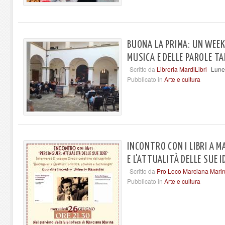
BUONA LA PRIMA: UN WEEK
MUSICA E DELLE PAROLE T
Scritto da
Libreria MardiLibri
Lune
Pubblicato in
Arte e cultura
INCONTRO CON I LIBRI A 
E L'ATTUALITÀ DELLE SUE I
Scritto da
Pro Loco Marciana Mari
Pubblicato in
Arte e cultura