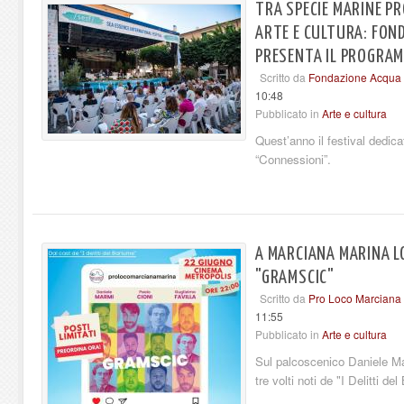
TRA SPECIE MARINE PR
ARTE E CULTURA: FON
PRESENTA IL PROGRAM
Scritto da
Fondazione Acqua 
10:48
Pubblicato in
Arte e cultura
Quest’anno il festival dedica
“Connessioni”.
A MARCIANA MARINA L
"GRAMSCIC"
Scritto da
Pro Loco Marciana
11:55
Pubblicato in
Arte e cultura
Sul palcoscenico Daniele Ma
tre volti noti de "I Delitti de