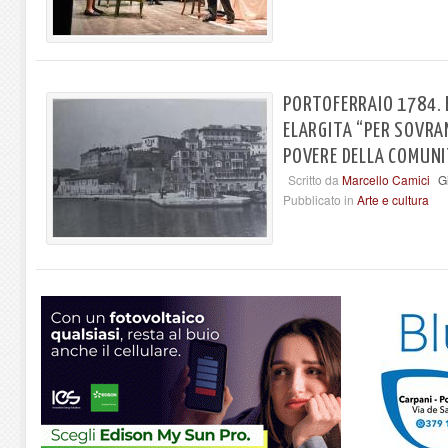
PORTOFERRAIO 1784.
ELARGITA “PER SOVRA
POVERE DELLA COMUN
Scritto da
Marcello Camici
G
Pubblicato in
Arte e cultura