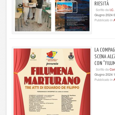
RIESITÀ
Scritto da
I.C
Giugno 2024 
Pubblicato in
A
LA COMPAG
SCENA ALL
CON "FIL
Scritto da
Com
Giugno 2024 
Pubblicato in
A