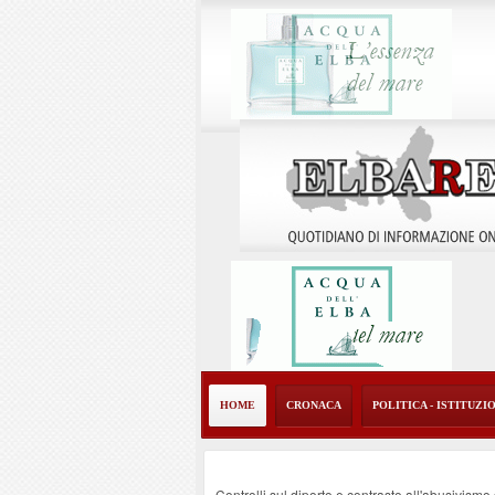
HOME
CRONACA
POLITICA - ISTITUZI
Controlli sul diporto e contrasto all'abusivism