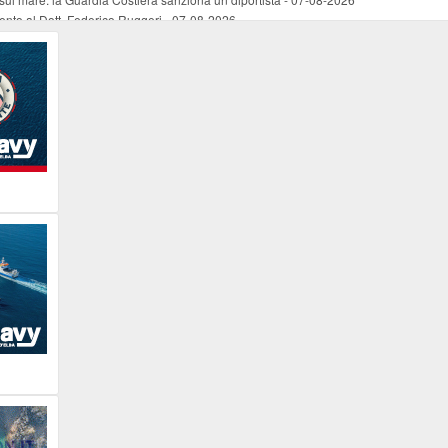
mento al Dott. Federico Ruggeri
-
07-08-2026
riaffiora una testimonianza del 1966
-
07-08-2026
ali
-
07-08-2026
vo piano dell'Autorità portuale regionale
-
07-08-2026