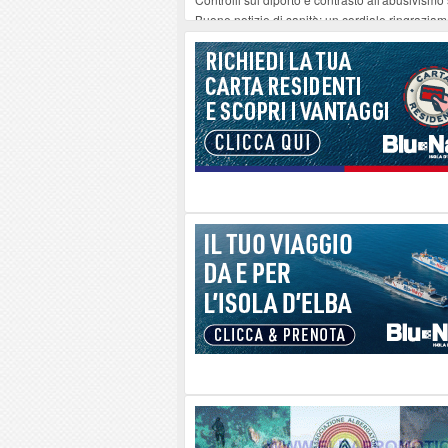
Buone notizie di sanità: un cordiale ringrazia
Altiero Spinelli e Ursula Hirschmann all'Elba: 
Capoliveri, potenziata la pulizia dei bordi strad
Marina di Campo tra i porti interessati dal nuo