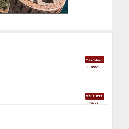
ssati dal nuovo piano dell'Autorità portuale
VISUALIZZA
ARTICOLI ...
VISUALIZZA
ARTICOLI ...