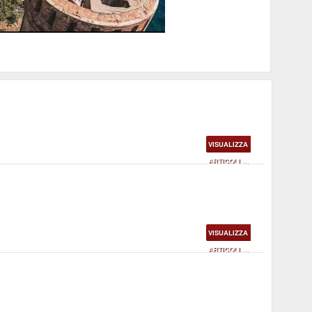
ssati dal nuovo piano dell'Autorità portuale
VISUALIZZA
ARTICOLI ...
VISUALIZZA
ARTICOLI ...