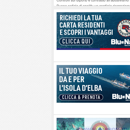
Buone notizie di sanità: un cordiale ringrazia
Altiero Spinelli e Ursula Hirschmann all'Elba: 
Capoliveri, potenziata la pulizia dei bordi strad
Marina di Campo tra i porti interessati dal nuo