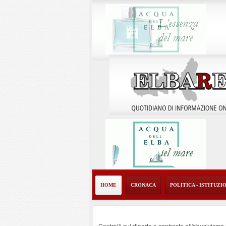
HOME
CRONACA
POLITICA - ISTITUZI
Controlli sul diporto e contrasto all'abusivism