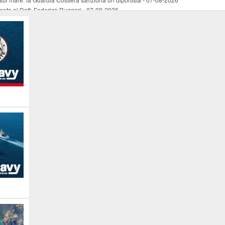
mento al Dott. Federico Ruggeri
-
07-08-2026
riaffiora una testimonianza del 1966
-
07-08-2026
ali
-
07-08-2026
vo piano dell'Autorità portuale regionale
-
07-08-2026