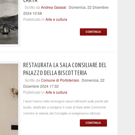
CARTA
Scritto da
Andrea Galassi
Domenica, 22 Dicembre
2024 10:58
Pubblicato in
Arte e cultura
CONTINUA
RESTAURATA LA SALA CONSILIARE DEL
PALAZZO DELLA BISCOTTERIA
Scritto da
Comune di Portoferraio
Domenica, 22
Dicembre 2024 17:32
Pubblicato in
Arte e cultura
I lavori hanno fatto emergere alcuni affreschi sulle pareti del
locale, destinato a svolgere il ruolo di Sala delle Cerimonie
(mentre le sedute del Consiglio si svolgeranno altrove)
CONTINUA