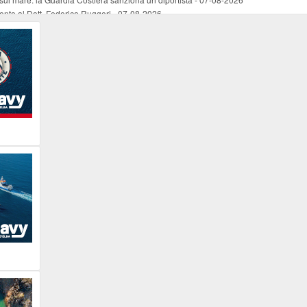
mento al Dott. Federico Ruggeri
-
07-08-2026
riaffiora una testimonianza del 1966
-
07-08-2026
ali
-
07-08-2026
vo piano dell'Autorità portuale regionale
-
07-08-2026