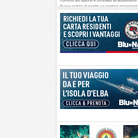
Buone notizie di sanità: un cordiale ringrazia
Altiero Spinelli e Ursula Hirschmann all'Elba: 
Capoliveri, potenziata la pulizia dei bordi strad
Marina di Campo tra i porti interessati dal nuo