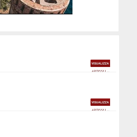
ssati dal nuovo piano dell'Autorità portuale
VISUALIZZA
ARTICOLI ...
VISUALIZZA
ARTICOLI ...