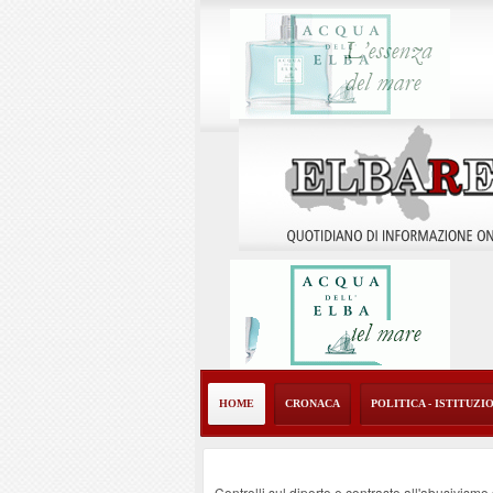
HOME
CRONACA
POLITICA - ISTITUZI
Controlli sul diporto e contrasto all'abusivism