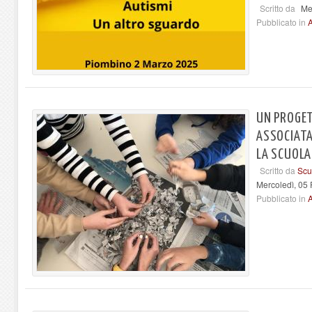
Scritto da
Me
Pubblicato in
A
UN PROGET
ASSOCIATA 
LA SCUOLA 
Scritto da
Scu
Mercoledì, 05
Pubblicato in
A