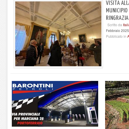
VISITA ALL
MUNICIPIO
RINGRAZIA
Scritto da
Ita
Febbraio 2025
Pubblicato in
A