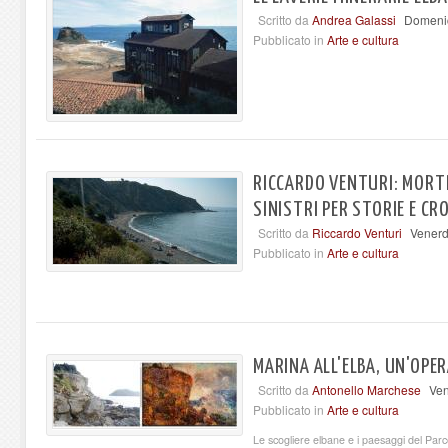
Scritto da
Andrea Galassi
Domenic
Pubblicato in
Arte e cultura
RICCARDO VENTURI: MORTI
SINISTRI PER STORIE E CR
Scritto da
Riccardo Venturi
Venerd
Pubblicato in
Arte e cultura
MARINA ALL'ELBA, UN'OPE
Scritto da
Antonello Marchese
Ven
Pubblicato in
Arte e cultura
Le scogliere elbane e i paesaggi del Parc