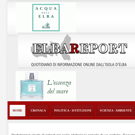
HOME
CRONACA
POLITICA - ISTITUZIONI
SCIENZA - AMBIENTE
Portoferraio: tenta di introdursi nelle abitazioni armato di un coltello. Denun