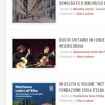
DEMOCRATICO RINCHIUSO 
Scritto da
Marcello Camici
Gioved
Pubblicato in
Arte e cultura
DUO DI CHITARRE IN CONC
MISERICORDIA
Scritto da
Associazione Amici del F
Pubblicato in
Arte e cultura
IN USCITA IL VOLUME “MET
FONDAZIONE ISOLA D’ELBA
Scritto da
Fondazione Isola d’Elba
Pubblicato in
Arte e cultura