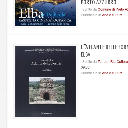
PORTO AZZURRO
Scritto da
Comune di Porto A
Pubblicato in
Arte e cultura
L'"ATLANTE DELLE FORN
ELBA
Scritto da
Terra di Rio Cultur
09:33
Pubblicato in
Arte e cultura