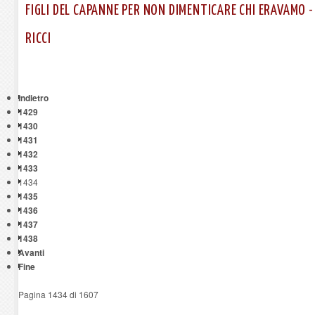
FIGLI DEL CAPANNE PER NON DIMENTICARE CHI ERAVAMO 
RICCI
Indietro
1429
1430
1431
1432
1433
1434
1435
1436
1437
1438
Avanti
Fine
Pagina 1434 di 1607