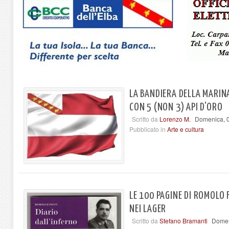
LA BANDIERA DELLA MARIN
CON 5 (NON 3) API D'ORO
Scritto da
Lorenzo M.
Domenica, 0
Pubblicato in
Arte e cultura
LE 100 PAGINE DI ROMOLO
NEI LAGER
Scritto da
Stefano Bramanti
Domen