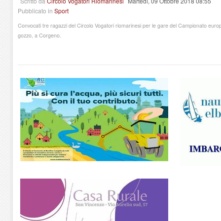
Scritto da
Circolo Vogatori Riomarinesi
Martedì, 09 Ottobre 2018 08:55
Pubblicato in
Sport
Convocati tre ragazzi del Circolo Vogatori riomarinesi per le gare del Campionato europe
gozzo, a Corgeno.