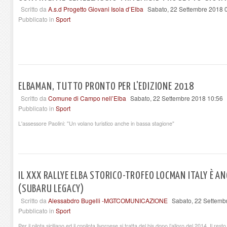
Scritto da
A.s.d Progetto Giovani Isola d’Elba
Sabato, 22 Settembre 2018 
Pubblicato in
Sport
ELBAMAN, TUTTO PRONTO PER L'EDIZIONE 2018
Scritto da
Comune di Campo nell’Elba
Sabato, 22 Settembre 2018 10:56
Pubblicato in
Sport
L'assessore Paolini: "Un volano turistico anche in bassa stagione"
IL XXX RALLYE ELBA STORICO-TROFEO LOCMAN ITALY È AN
(SUBARU LEGACY)
Scritto da
Alessabdro Bugelli -MGTCOMUNICAZIONE
Sabato, 22 Settemb
Pubblicato in
Sport
Per il pilota siciliano ed il copilota livornese si tratta del bis dopo l’alloro del 2014. Il r