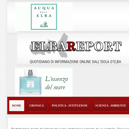
HOME
CRONACA
POLITICA - ISTITUZIONI
SCIENZA - AMBIENTE
Portoferraio: tenta di introdursi nelle abitazioni armato di un coltello. Denun