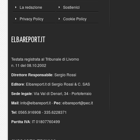
La redazione
Sostienici
Privacy Policy
Cookie Policy
ELBAREPORT.IT
Testata registrata al Tribunale di Livorno
n. 11 del 08.10.2002
Direttore Responsabile
: Sergio Rossi
Editore
: Elbareport.it di Sergio Rossi & C. SAS
Sede legale
: Via Val di Denari, 34 - Portoferraio
Mail
:
info@elbareport.it
-
Pec
:
elbareport@pec.it
Tel
: 0565.916908 - 335.6228371
Partita IVA
: IT 01807760499