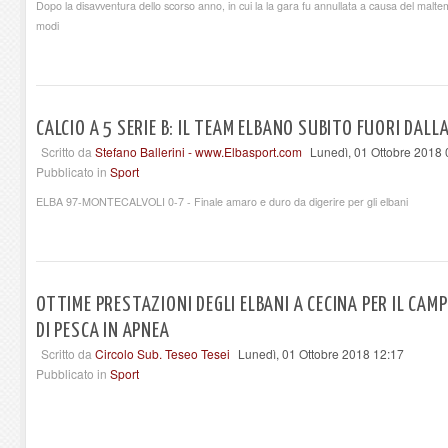
Dopo la disavventura dello scorso anno, in cui la la gara fu annullata a causa del maltem
modi
CALCIO A 5 SERIE B: IL TEAM ELBANO SUBITO FUORI DALL
Scritto da
Stefano Ballerini - www.Elbasport.com
Lunedì, 01 Ottobre 2018 
Pubblicato in
Sport
ELBA 97-MONTECALVOLI 0-7 - Finale amaro e duro da digerire per gli elb
ani
OTTIME PRESTAZIONI DEGLI ELBANI A CECINA PER IL CA
DI PESCA IN APNEA
Scritto da
Circolo Sub. Teseo Tesei
Lunedì, 01 Ottobre 2018 12:17
Pubblicato in
Sport