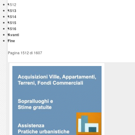
1512
1513
1514
1515
1516
Avanti
Fine
Pagina 1512 di 1607