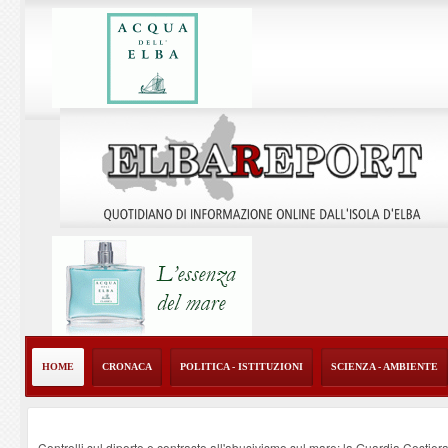
HOME
CRONACA
POLITICA - ISTITUZIONI
SCIENZA - AMBIENTE
Controlli sul diporto e contrasto all'abusivismo sul mare: la Guardia Costier