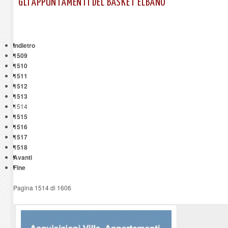
GLI APPUNTAMENTI DEL BASKET ELBANO
Indietro
1509
1510
1511
1512
1513
1514
1515
1516
1517
1518
Avanti
Fine
Pagina 1514 di 1606