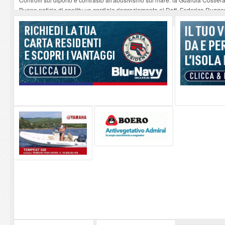
Buone notizie di sanità: un cordiale ringraziamento al Dott. Federico Rugger
Altiero Spinelli e Ursula Hirschmann all'Elba: riaffiora una testimonianza de
Capoliveri, potenziata la pulizia dei bordi stradali
-
07-08-2026
Marina di Campo tra i porti interessati dal nuovo piano dell'Autorità portual