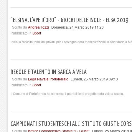
"ELBINA, L'APE D'ORO" - GIOCHI DELLE ISOLE - ELBA 2019
Scritto da
Andrea Tozzi
Domenica, 24 Marzo 2019 11:20
Pubblicato in
Sport
Inizia la raccolta fondi dai privati per il sostegno della manifestazione in calendario a M
REGOLE E TALENTO IN BARCA A VELA
Scritto da
Lega Navale Portoferraio
Lunedì, 25 Marzo 2019 09:13
Pubblicato in
Sport
Il Comune di Portoferraio ha concesso il patrocinio al progetto della vela a scuola.
CAMPIONATI STUDENTESCHI ALL’ISTITUTO GIUSTI: CORS
Scritto da
Istituto Comprensivo Statale “G. Giusti”
Lunedì, 25 Marzo 2019 