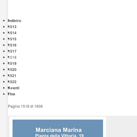
Indietro
1513
1514
1515
1516
1517
1518
1519
1520
1521
1522
Avanti
Fine
Pagina 1518 di 1606