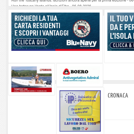
Una tartaruga Verde all’Isola d’Elba
-
06-08-2026
Furgone in fiamme a Capoliveri, illeso il conducente
-
06-08-2026
Campo: chiusura della biblioteca comunale in occasione del Santo Patrono
A Carpani si apre la Festa di Liberazione: il programma della prima serata
CRONACA