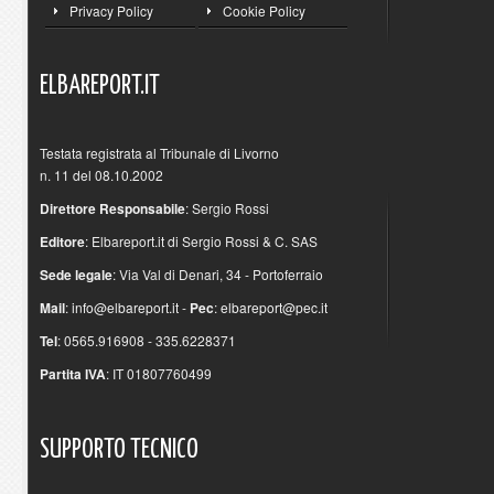
Privacy Policy
Cookie Policy
ELBAREPORT.IT
Testata registrata al Tribunale di Livorno
n. 11 del 08.10.2002
Direttore Responsabile
: Sergio Rossi
Editore
: Elbareport.it di Sergio Rossi & C. SAS
Sede legale
: Via Val di Denari, 34 - Portoferraio
Mail
:
info@elbareport.it
-
Pec
:
elbareport@pec.it
Tel
: 0565.916908 - 335.6228371
Partita IVA
: IT 01807760499
SUPPORTO
TECNICO