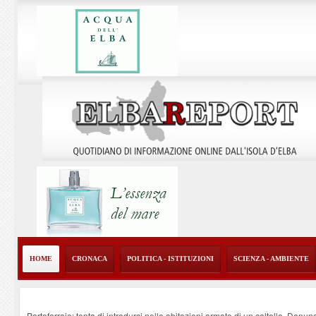
HOME
CRONACA
POLITICA - ISTITUZIONI
SCIENZA - AMBIENTE
Portoferraio: tenta di introdursi nelle abitazioni armato di un coltello. Denun