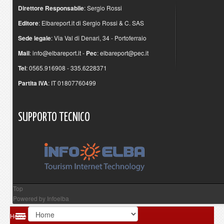
Direttore Responsabile
: Sergio Rossi
Editore
: Elbareport.it di Sergio Rossi & C. SAS
Sede legale
: Via Val di Denari, 34 - Portoferraio
Mail
:
info@elbareport.it
-
Pec
:
elbareport@pec.it
Tel
: 0565.916908 - 335.6228371
Partita IVA
: IT 01807760499
SUPPORTO
TECNICO
Top
Powered by
Infoelba
Home