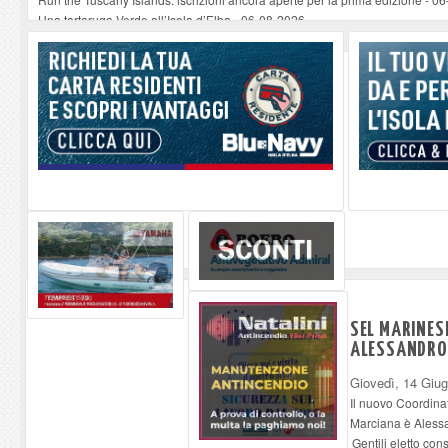
Una tartaruga Verde all’Isola d’Elba
-
06-08-2026
Furgone in fiamme a Capoliveri, illeso il conducente
-
06-08-2026
Campo: chiusura della biblioteca comunale in occasione del Santo Patrono
A Carpani si apre la Festa di Liberazione: il programma della prima serata
SEL MARINES
ALESSANDRO
Giovedì, 14 Giu
Il nuovo Coordinat
Marciana è Aless
Gentili eletto con