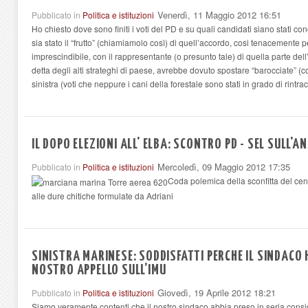
Venerdì, 11 Maggio 2012 16:51
Pubblicato in
Politica e istituzioni
Ho chiesto dove sono finiti i voti del PD e su quali candidati siano stati con
sia stato il “frutto” (chiamiamolo così) di quell’accordo, cosi tenacemente 
imprescindibile, con il rappresentante (o presunto tale) di quella parte de
detta degli alti strateghi di paese, avrebbe dovuto spostare “barocciate” (co
sinistra (voti che neppure i cani della forestale sono stati in grado di rintra
IL DOPO ELEZIONI ALL' ELBA: SCONTRO PD - SEL SULL'A
Mercoledì, 09 Maggio 2012 17:35
Pubblicato in
Politica e istituzioni
Coda polemica della sconfitta del cent
alle dure chitiche formulate da Adriani
SINISTRA MARINESE: SODDISFATTI PERCHE IL SINDACO 
NOSTRO APPELLO SULL’IMU
Giovedì, 19 Aprile 2012 18:21
Pubblicato in
Politica e istituzioni
Siamo veramente contenti che il nostro sindaco abbia preso in seria consid