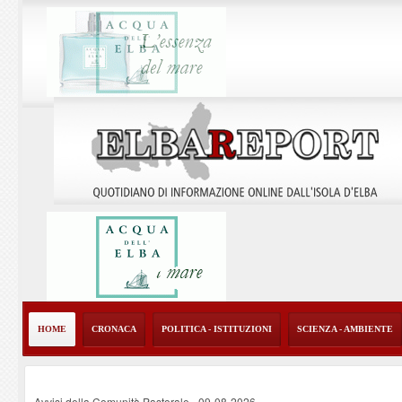
HOME
CRONACA
POLITICA - ISTITUZIONI
SCIENZA - AMBIENTE
Avvisi della Comunità Pastorale
-
09-08-2026