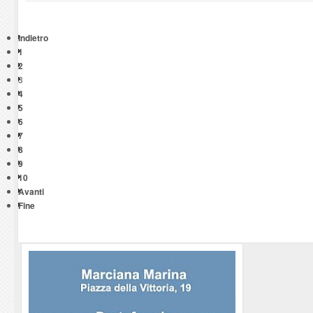
Indietro
1
2
3
4
5
6
7
8
9
10
Avanti
Fine