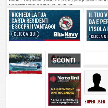
Una tartaruga Verde all’Isola d’Elba
-
06-08-2026
Furgone in fiamme a Capoliveri, illeso il conducente
-
06-08-2026
Campo: chiusura della biblioteca comunale in occasione del Santo Patrono
A Carpani si apre la Festa di Liberazione: il programma della prima serata
SUPER USER