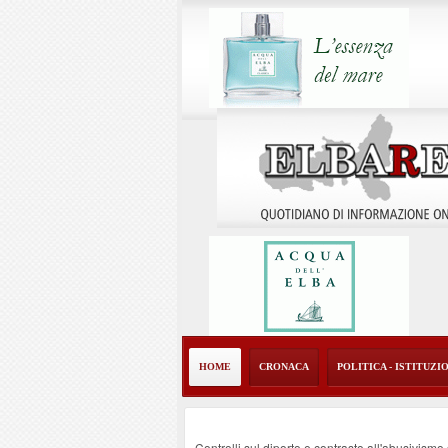
HOME
CRONACA
POLITICA - ISTITUZI
Controlli sul diporto e contrasto all'abusivism