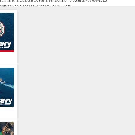
mento al Dott. Federico Ruggeri
-
07-08-2026
riaffiora una testimonianza del 1966
-
07-08-2026
ali
-
07-08-2026
vo piano dell'Autorità portuale regionale
-
07-08-2026