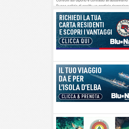
Buone notizie di sanità: un cordiale ringrazia
Altiero Spinelli e Ursula Hirschmann all'Elba: 
Capoliveri, potenziata la pulizia dei bordi strad
Marina di Campo tra i porti interessati dal nuo