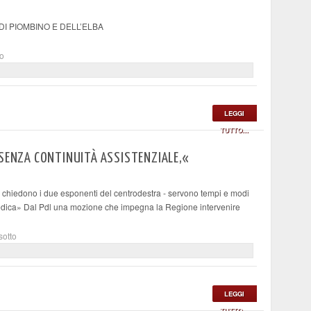
I PIOMBINO E DELL’ELBA
to
LEGGI
TUTTO...
 SENZA CONTINUITÀ ASSISTENZIALE,«
 - chiedono i due esponenti del centrodestra - servono tempi e modi
 medica» Dal Pdl una mozione che impegna la Regione intervenire
sotto
LEGGI
TUTTO...