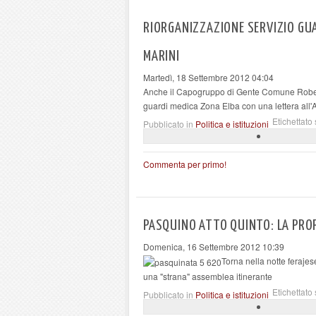
RIORGANIZZAZIONE SERVIZIO GUA
MARINI
Martedì, 18 Settembre 2012 04:04
Anche il Capogruppo di Gente Comune Roberto
guardi medica Zona Elba con una lettera all'
Etichettato 
Pubblicato in
Politica e istituzioni
Commenta per primo!
PASQUINO ATTO QUINTO: LA PR
Domenica, 16 Settembre 2012 10:39
Torna nella notte ferajes
una "strana" assemblea itinerante
Etichettato 
Pubblicato in
Politica e istituzioni