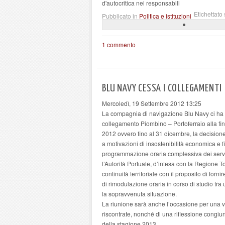
d'autocritica nei responsabili
Etichettato 
Pubblicato in
Politica e istituzioni
1 commento
BLU NAVY CESSA I COLLEGAMENTI
Mercoledì, 19 Settembre 2012 13:25
La compagnia di navigazione Blu Navy ci ha u
collegamento Piombino – Portoferraio alla fine 
2012 ovvero fino al 31 dicembre, la decisione
a motivazioni di insostenibilità economica e f
programmazione oraria complessiva dei servizi
l’Autorità Portuale, d’intesa con
la Regione T
continuità territoriale con il proposito di for
di rimodulazione oraria in corso di studio tra
la sopravvenuta situazione.
La riunione sarà anche l’occasione per una v
riscontrate, nonché di una riflessione congiunt
della stagione 2013.