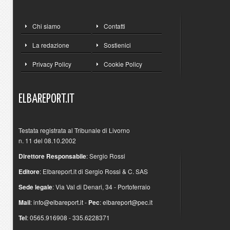
Chi siamo
Contatti
La redazione
Sostienici
Privacy Policy
Cookie Policy
ELBAREPORT.IT
Testata registrata al Tribunale di Livorno
n. 11 del 08.10.2002
Direttore Responsabile
: Sergio Rossi
Editore
: Elbareport.it di Sergio Rossi & C. SAS
Sede legale
: Via Val di Denari, 34 - Portoferraio
Mail
:
info@elbareport.it
-
Pec
:
elbareport@pec.it
Tel
: 0565.916908 - 335.6228371