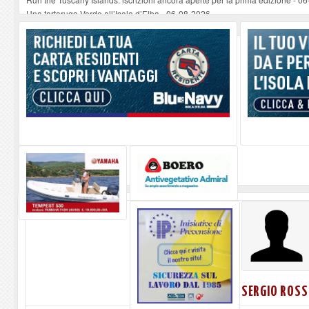
Una tartaruga Verde all’Isola d’Elba
-
06-08-2026
Furgone in fiamme a Capoliveri, illeso il conducente
-
06-08-2026
Campo: chiusura della biblioteca comunale in occasione del Santo Patrono
A Carpani si apre la Festa di Liberazione: il programma della prima serata
SERGIO ROSS